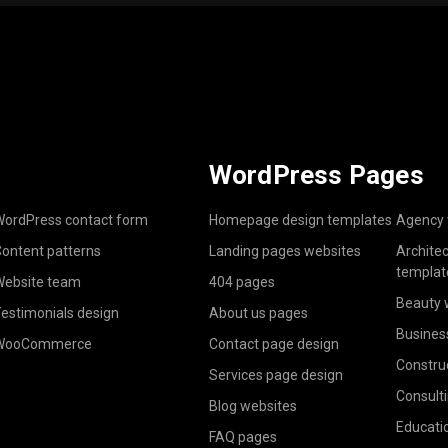
WordPress Pages
ordPress contact form
Homepage design templates
Agency 
ontent patterns
Landing pages websites
Archite
templat
ebsite team
404 pages
Beauty 
estimonials design
About us pages
Busines
WooCommerce
Contact page design
Constru
Services page design
Consult
Blog websites
Educati
FAQ pages