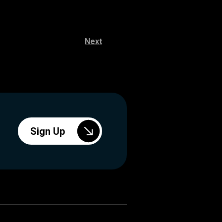
Next
Sign Up