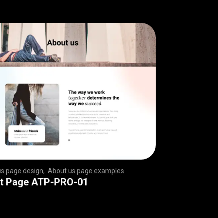
us page design
,
About us page examples
,
,
,
,
,
,
,
,
,
,
,
,
,
,
,
,
,
,
,
,
,
,
,
,
,
,
,
,
,
,
,
,
,
,
,
,
,
,
,
,
,
,
,
,
,
,
,
,
,
,
,
,
,
,
,
,
,
,
,
,
,
,
,
,
,
,
,
,
,
,
,
,
,
,
,
,
,
,
,
,
,
,
,
,
,
,
,
,
,
,
,
,
,
,
,
,
,
,
,
,
,
,
,
,
,
,
,
,
,
,
,
,
,
,
,
,
,
,
,
,
,
,
,
,
,
,
,
,
,
,
,
,
,
,
,
,
,
,
,
,
,
,
,
,
,
,
,
,
,
,
,
,
,
,
,
,
,
,
,
,
,
,
,
,
,
,
,
,
,
,
,
,
,
,
,
,
,
,
,
,
,
,
,
,
,
,
,
,
,
,
,
,
,
,
,
,
,
,
,
,
,
,
,
,
,
,
,
,
,
,
,
,
,
,
,
,
,
,
,
,
,
,
,
,
,
,
,
,
,
,
,
,
,
,
,
,
,
,
,
,
,
,
,
,
,
,
,
,
,
,
,
,
,
,
,
,
,
,
,
,
,
,
,
,
,
,
,
,
,
,
,
,
,
,
,
,
,
,
,
,
,
,
,
,
,
,
,
,
,
,
,
,
,
,
,
,
,
,
,
,
,
,
,
,
,
,
,
,
,
,
,
,
,
,
,
,
,
,
,
,
,
,
,
,
,
,
,
,
,
,
,
,
,
,
,
,
,
,
,
,
,
,
,
,
,
,
,
,
,
,
,
,
,
,
,
,
,
,
,
,
,
,
,
,
,
,
,
,
,
,
,
,
,
,
,
,
,
,
,
,
,
,
,
,
,
,
,
,
,
,
,
,
,
,
,
,
,
,
,
,
,
,
,
,
,
,
,
,
,
,
,
,
,
,
,
,
,
,
,
,
,
,
,
,
t Page ATP-PRO-01