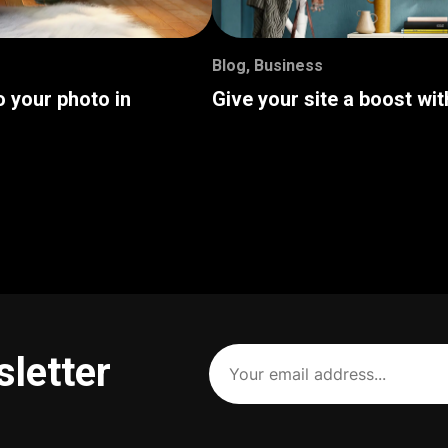
Blog
,
Business
o your photo in
Give your site a boost wi
Your
sletter
email
address
(Required)