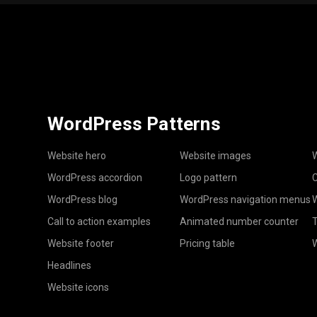
WordPress Patterns
Website hero
Website images
W
WordPress accordion
Logo pattern
C
WordPress blog
WordPress navigation menus
W
Call to action examples
Animated number counter
T
Website footer
Pricing table
Headlines
Website icons