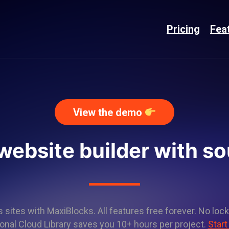
Pricing
Fea
View the demo
 website builder with s
sites with MaxiBlocks. All features free forever. No lock
onal Cloud Library saves you 10+ hours per project.
Start