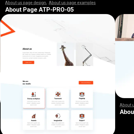
About us page design
,
About us page examples
,
,
,
,
,
,
,
,
,
,
,
,
,
,
,
,
,
,
,
,
,
,
,
,
,
,
,
,
,
,
,
,
,
,
,
,
,
,
,
,
,
,
,
,
,
,
,
,
,
,
,
,
,
,
,
,
,
,
,
,
,
,
,
,
,
,
,
,
,
,
,
,
,
,
,
,
,
,
,
,
,
,
,
,
,
,
,
,
,
,
,
,
,
,
,
,
,
,
,
,
,
,
,
,
,
,
,
,
,
,
,
,
,
,
,
,
,
,
,
,
,
,
,
,
,
,
,
,
,
,
,
,
,
,
,
,
,
,
,
,
,
,
,
,
,
,
,
,
,
,
,
,
,
,
,
,
,
,
,
,
,
,
,
,
,
,
,
,
,
,
,
,
,
,
,
,
,
,
,
,
,
,
,
,
,
,
,
,
,
,
,
,
,
,
,
,
,
,
,
,
,
,
,
,
,
,
,
,
,
,
,
,
,
,
,
,
,
,
,
,
,
,
,
,
,
,
,
,
,
,
,
,
,
,
,
,
,
,
,
,
,
,
,
,
,
,
,
,
,
,
,
,
,
,
,
,
,
,
,
,
,
,
,
,
,
,
,
,
,
,
,
,
,
,
,
,
,
,
,
,
,
,
,
,
,
,
,
,
,
,
,
,
,
,
,
,
,
,
,
,
,
,
,
,
,
,
,
,
,
,
,
,
,
,
,
,
,
,
,
,
,
,
,
,
,
,
,
,
,
,
,
,
,
,
,
,
,
,
,
,
,
,
,
,
,
,
,
,
,
,
,
,
,
,
,
,
,
,
,
,
,
,
,
,
,
,
,
,
,
,
,
,
,
,
,
,
,
,
,
,
,
,
,
,
,
,
,
,
,
,
,
,
,
,
,
,
,
,
,
,
,
,
,
,
,
,
,
,
,
,
,
,
,
,
,
,
,
,
,
,
,
,
,
,
,
,
,
,
,
,
,
,
,
,
,
,
,
,
,
,
,
,
,
,
,
,
,
,
,
,
,
,
,
,
,
,
,
,
,
,
,
,
,
,
,
,
,
,
,
,
,
,
,
,
,
,
,
,
,
,
,
,
About Page ATP-PRO-05
About 
,
,
,
,
,
,
,
,
,
,
,
,
,
,
,
,
,
,
,
,
,
,
,
,
,
,
,
,
,
,
,
,
,
,
,
,
,
,
,
,
,
,
,
,
,
,
,
,
,
,
,
,
,
,
,
,
,
,
Abou