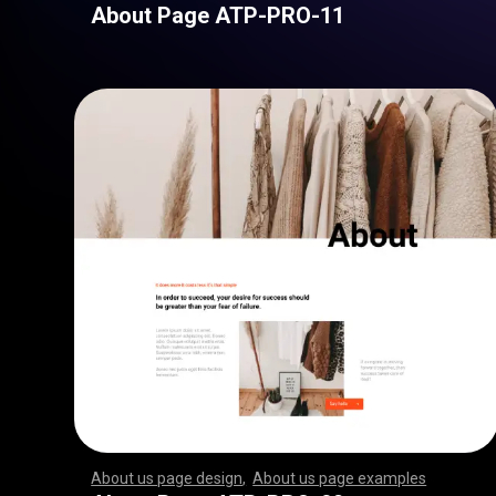
About Page ATP-PRO-11
About us page design
,
About us page examples
,
,
,
,
,
,
,
,
,
,
,
,
,
,
,
,
,
,
,
,
,
,
,
,
,
,
,
,
,
,
,
,
,
,
,
,
,
,
,
,
,
,
,
,
,
,
,
,
,
,
,
,
,
,
,
,
,
,
,
,
,
,
,
,
,
,
,
,
,
,
,
,
,
,
,
,
,
,
,
,
,
,
,
,
,
,
,
,
,
,
,
,
,
,
,
,
,
,
,
,
,
,
,
,
,
,
,
,
,
,
,
,
,
,
,
,
,
,
,
,
,
,
,
,
,
,
,
,
,
,
,
,
,
,
,
,
,
,
,
,
,
,
,
,
,
,
,
,
,
,
,
,
,
,
,
,
,
,
,
,
,
,
,
,
,
,
,
,
,
,
,
,
,
,
,
,
,
,
,
,
,
,
,
,
,
,
,
,
,
,
,
,
,
,
,
,
,
,
,
,
,
,
,
,
,
,
,
,
,
,
,
,
,
,
,
,
,
,
,
,
,
,
,
,
,
,
,
,
,
,
,
,
,
,
,
,
,
,
,
,
,
,
,
,
,
,
,
,
,
,
,
,
,
,
,
,
,
,
,
,
,
,
,
,
,
,
,
,
,
,
,
,
,
,
,
,
,
,
,
,
,
,
,
,
,
,
,
,
,
,
,
,
,
,
,
,
,
,
,
,
,
,
,
,
,
,
,
,
,
,
,
,
,
,
,
,
,
,
,
,
,
,
,
,
,
,
,
,
,
,
,
,
,
,
,
,
,
,
,
,
,
,
,
,
,
,
,
,
,
,
,
,
,
,
,
,
,
,
,
,
,
,
,
,
,
,
,
,
,
,
,
,
,
,
,
,
,
,
,
,
,
,
,
,
,
,
,
,
,
,
,
,
,
,
,
,
,
,
,
,
,
,
,
,
,
,
,
,
,
,
,
,
,
,
,
,
,
,
,
,
,
,
,
,
,
,
,
,
,
,
,
,
,
,
,
,
,
,
,
,
,
,
,
,
,
,
,
,
,
,
,
,
,
,
,
,
,
,
,
,
,
,
,
,
,
,
,
,
,
,
,
,
,
,
,
,
,
,
,
,
,
,