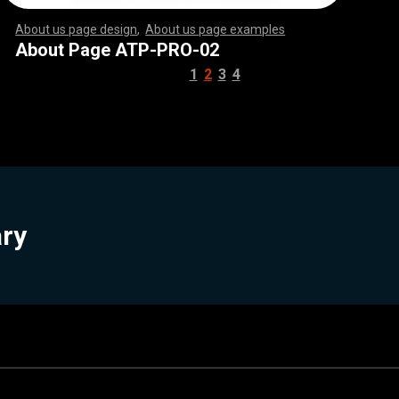
About us page design
,
About us page examples
,
,
,
,
,
,
,
,
,
,
,
,
,
,
,
,
,
,
,
,
,
,
,
,
,
,
,
,
,
,
,
,
,
,
,
,
,
,
,
,
,
,
,
,
,
,
,
,
,
,
,
,
,
,
,
,
,
,
,
,
,
,
,
,
,
,
,
,
,
,
,
,
,
,
,
,
,
,
,
,
,
,
,
,
,
,
,
,
,
,
,
,
,
,
,
,
,
,
,
,
,
,
,
,
,
,
,
,
,
,
,
,
,
,
,
,
,
,
,
,
,
,
,
,
,
,
,
,
,
,
,
,
,
,
,
,
,
,
,
,
,
,
,
,
,
,
,
,
,
,
,
,
,
,
,
,
,
,
,
,
,
,
,
,
,
,
,
,
,
,
,
,
,
,
,
,
,
,
,
,
,
,
,
,
,
,
,
,
,
,
,
,
,
,
,
,
,
,
,
,
,
,
,
,
,
,
,
,
,
,
,
,
,
,
,
,
,
,
,
,
,
,
,
,
,
,
,
,
,
,
,
,
,
,
,
,
,
,
,
,
,
,
,
,
,
,
,
,
,
,
,
,
,
,
,
,
,
,
,
,
,
,
,
,
,
,
,
,
,
,
,
,
,
,
,
,
,
,
,
,
,
,
,
,
,
,
,
,
,
,
,
,
,
,
,
,
,
,
,
,
,
,
,
,
,
,
,
,
,
,
,
,
,
,
,
,
,
,
,
,
,
,
,
,
,
,
,
,
,
,
,
,
,
,
,
,
,
,
,
,
,
,
,
,
,
,
,
,
,
,
,
,
,
,
,
,
,
,
,
,
,
,
,
,
,
,
,
,
,
,
,
,
,
,
,
,
,
,
,
,
,
,
,
,
,
,
,
,
,
,
,
,
,
,
,
,
,
,
,
,
,
,
,
,
,
,
,
,
,
,
,
,
,
,
,
,
,
,
,
,
,
,
,
,
,
,
,
,
,
,
,
,
,
,
,
,
,
,
,
,
,
,
,
,
,
,
,
,
,
,
,
,
,
,
,
,
,
,
,
,
,
,
,
,
,
,
,
,
,
,
,
,
,
,
,
,
,
,
,
,
,
,
About Page ATP-PRO-02
1
2
3
4
ary