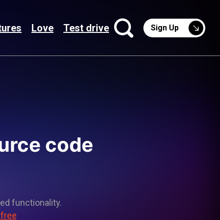
tures
Love
Test drive
Sign Up
ource code
ed functionality.
 free