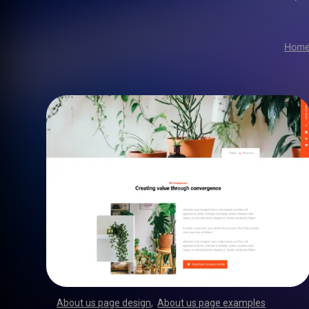
Hom
About us page design
,
About us page examples
,
,
,
,
,
,
,
,
,
,
,
,
,
,
,
,
,
,
,
,
,
,
,
,
,
,
,
,
,
,
,
,
,
,
,
,
,
,
,
,
,
,
,
,
,
,
,
,
,
,
,
,
,
,
,
,
,
,
,
,
,
,
,
,
,
,
,
,
,
,
,
,
,
,
,
,
,
,
,
,
,
,
,
,
,
,
,
,
,
,
,
,
,
,
,
,
,
,
,
,
,
,
,
,
,
,
,
,
,
,
,
,
,
,
,
,
,
,
,
,
,
,
,
,
,
,
,
,
,
,
,
,
,
,
,
,
,
,
,
,
,
,
,
,
,
,
,
,
,
,
,
,
,
,
,
,
,
,
,
,
,
,
,
,
,
,
,
,
,
,
,
,
,
,
,
,
,
,
,
,
,
,
,
,
,
,
,
,
,
,
,
,
,
,
,
,
,
,
,
,
,
,
,
,
,
,
,
,
,
,
,
,
,
,
,
,
,
,
,
,
,
,
,
,
,
,
,
,
,
,
,
,
,
,
,
,
,
,
,
,
,
,
,
,
,
,
,
,
,
,
,
,
,
,
,
,
,
,
,
,
,
,
,
,
,
,
,
,
,
,
,
,
,
,
,
,
,
,
,
,
,
,
,
,
,
,
,
,
,
,
,
,
,
,
,
,
,
,
,
,
,
,
,
,
,
,
,
,
,
,
,
,
,
,
,
,
,
,
,
,
,
,
,
,
,
,
,
,
,
,
,
,
,
,
,
,
,
,
,
,
,
,
,
,
,
,
,
,
,
,
,
,
,
,
,
,
,
,
,
,
,
,
,
,
,
,
,
,
,
,
,
,
,
,
,
,
,
,
,
,
,
,
,
,
,
,
,
,
,
,
,
,
,
,
,
,
,
,
,
,
,
,
,
,
,
,
,
,
,
,
,
,
,
,
,
,
,
,
,
,
,
,
,
,
,
,
,
,
,
,
,
,
,
,
,
,
,
,
,
,
,
,
,
,
,
,
,
,
,
,
,
,
,
,
,
,
,
,
,
,
,
,
,
,
,
,
,
,
,
,
,
,
,
,
,
,
,
,
,
,
,
,