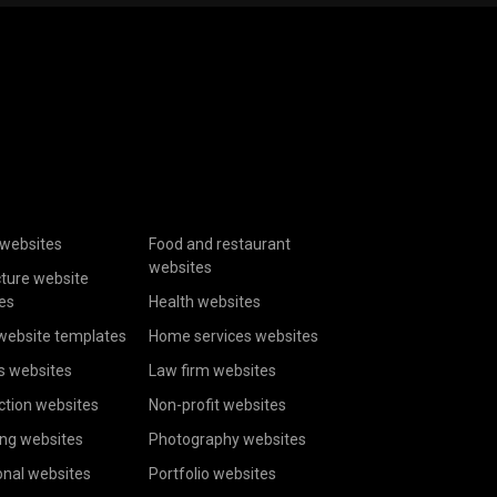
websites
Food and restaurant
websites
cture website
es
Health websites
website templates
Home services websites
s websites
Law firm websites
ction websites
Non-profit websites
ing websites
Photography websites
onal websites
Portfolio websites