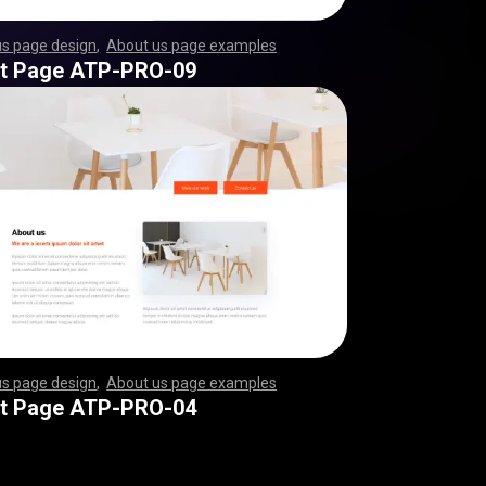
us page design
,
About us page examples
,
,
,
,
,
,
,
,
,
,
,
,
,
,
,
,
,
,
,
,
,
,
,
,
,
,
,
,
,
,
,
,
,
,
,
,
,
,
,
,
,
,
,
,
,
,
,
,
,
,
,
,
,
,
,
,
,
,
,
,
,
,
,
,
,
,
,
,
,
,
,
,
,
,
,
,
,
,
,
,
,
,
,
,
,
,
,
,
,
,
,
,
,
,
,
,
,
,
,
,
,
,
,
,
,
,
,
,
,
,
,
,
,
,
,
,
,
,
,
,
,
,
,
,
,
,
,
,
,
,
,
,
,
,
,
,
,
,
,
,
,
,
,
,
,
,
,
,
,
,
,
,
,
,
,
,
,
,
,
,
,
,
,
,
,
,
,
,
,
,
,
,
,
,
,
,
,
,
,
,
,
,
,
,
,
,
,
,
,
,
,
,
,
,
,
,
,
,
,
,
,
,
,
,
,
,
,
,
,
,
,
,
,
,
,
,
,
,
,
,
,
,
,
,
,
,
,
,
,
,
,
,
,
,
,
,
,
,
,
,
,
,
,
,
,
,
,
,
,
,
,
,
,
,
,
,
,
,
,
,
,
,
,
,
,
,
,
,
,
,
,
,
,
,
,
,
,
,
,
,
,
,
,
,
,
,
,
,
,
,
,
,
,
,
,
,
,
,
,
,
,
,
,
,
,
,
,
,
,
,
,
,
,
,
,
,
,
,
,
,
,
,
,
,
,
,
,
,
,
,
,
,
,
,
,
,
,
,
,
,
,
,
,
,
,
,
,
,
,
,
,
,
,
,
,
,
,
,
,
,
,
,
,
,
,
,
,
,
,
,
,
,
,
,
,
,
,
,
,
,
,
,
,
,
,
,
,
,
,
,
,
,
,
,
,
,
,
,
,
,
,
,
,
,
,
,
,
,
,
,
,
,
,
,
,
,
,
,
,
,
,
,
,
,
t Page ATP-PRO-09
us page design
,
About us page examples
,
,
,
,
,
,
,
,
,
,
,
,
,
,
,
,
,
,
,
,
,
,
,
,
,
,
,
,
,
,
,
,
,
,
,
,
,
,
,
,
,
,
,
,
,
,
,
,
,
,
,
,
,
,
,
,
,
,
,
,
,
,
,
,
,
,
,
,
,
,
,
,
,
,
,
,
,
,
,
,
,
,
,
,
,
,
,
,
,
,
,
,
,
,
,
,
,
,
,
,
,
,
,
,
,
,
,
,
,
,
,
,
,
,
,
,
,
,
,
,
,
,
,
,
,
,
,
,
,
,
,
,
,
,
,
,
,
,
,
,
,
,
,
,
,
,
,
,
,
,
,
,
,
,
,
,
,
,
,
,
,
,
,
,
,
,
,
,
,
,
,
,
,
,
,
,
,
,
,
,
,
,
,
,
,
,
,
,
,
,
,
,
,
,
,
,
,
,
,
,
,
,
,
,
,
,
,
,
,
,
,
,
,
,
,
,
,
,
,
,
,
,
,
,
,
,
,
,
,
,
,
,
,
,
,
,
,
,
,
,
,
,
,
,
,
,
,
,
,
,
,
,
,
,
,
,
,
,
,
,
,
,
,
,
,
,
,
,
,
,
,
,
,
,
,
,
,
,
,
,
,
,
,
,
,
,
,
,
,
,
,
,
,
,
,
,
,
,
,
,
,
,
,
,
,
,
,
,
,
,
,
,
,
,
,
,
,
,
,
,
,
,
,
,
,
,
,
,
,
,
,
,
,
,
,
,
,
,
,
,
,
,
,
,
,
,
,
,
,
,
,
,
,
,
,
,
,
,
,
,
,
,
,
,
,
,
,
,
,
,
,
,
,
,
,
,
,
,
,
,
,
,
,
,
,
,
,
,
,
,
,
,
,
,
,
,
,
,
,
,
,
,
,
,
,
,
,
,
,
,
,
,
,
,
,
,
,
,
,
,
,
,
,
,
t Page ATP-PRO-04