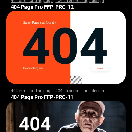
404 error landing page
,
404 error message design
,
,
,
,
,
,
,
,
,
,
,
,
,
,
,
,
,
,
,
,
,
,
,
,
,
,
,
,
,
,
,
,
,
,
,
,
,
,
,
,
,
,
,
,
,
,
,
,
,
,
,
,
,
,
,
,
,
,
,
,
,
,
,
,
,
,
,
,
,
,
,
,
,
,
,
,
,
,
,
,
,
,
,
,
,
,
,
,
,
,
,
,
,
,
,
,
,
,
,
,
,
,
,
,
,
,
,
,
,
,
,
,
,
,
,
,
,
,
,
,
,
,
,
,
,
,
,
,
,
,
,
,
,
,
,
,
,
,
,
,
,
,
,
,
,
,
,
,
,
,
,
,
,
,
,
,
,
,
,
,
,
,
,
,
,
,
,
,
,
,
,
,
,
,
,
,
,
,
,
,
,
,
,
,
,
,
,
,
,
,
,
,
,
,
,
,
,
,
,
,
,
,
,
,
,
,
,
,
,
,
,
,
,
,
,
,
,
,
,
,
,
,
,
,
,
,
,
,
,
,
,
,
,
,
,
,
,
,
,
,
,
,
,
,
,
,
,
,
,
,
,
,
,
,
,
,
,
,
,
,
,
,
,
,
,
,
,
,
,
,
,
,
,
,
,
,
,
,
,
,
,
,
,
,
,
,
,
,
,
,
,
,
,
,
,
,
,
,
,
,
,
,
,
,
,
,
,
,
,
,
,
,
,
,
,
,
,
,
,
,
,
,
,
,
,
,
,
,
,
,
,
,
,
,
,
,
,
,
,
,
,
,
,
,
,
,
,
,
,
,
,
,
,
,
,
,
,
,
,
,
,
,
,
,
,
,
,
,
,
,
,
,
,
,
,
,
,
,
,
,
,
,
,
,
,
,
,
,
,
,
,
,
,
,
,
,
,
,
,
,
,
,
,
,
,
,
,
,
,
,
,
,
,
,
,
,
,
,
,
,
,
,
,
,
,
,
,
,
,
,
,
,
,
,
,
,
,
,
,
,
,
,
,
,
,
,
,
,
,
,
,
,
,
,
,
,
,
,
,
,
,
,
,
,
,
,
,
,
,
,
,
,
,
,
,
,
,
,
,
,
,
,
,
,
,
,
,
,
,
,
,
,
,
,
,
,
,
,
,
,
404 Page Pro FFP-PRO-12
404 error landing page
,
404 error message design
,
,
,
,
,
,
,
,
,
,
,
,
,
,
,
,
,
,
,
,
,
,
,
,
,
,
,
,
,
,
,
,
,
,
,
,
,
,
,
,
,
,
,
,
,
,
,
,
,
,
,
,
,
,
,
,
,
,
,
,
,
,
,
,
,
,
,
,
,
,
,
,
,
,
,
,
,
,
,
,
,
,
,
,
,
,
,
,
,
,
,
,
,
,
,
,
,
,
,
,
,
,
,
,
,
,
,
,
,
,
,
,
,
,
,
,
,
,
,
,
,
,
,
,
,
,
,
,
,
,
,
,
,
,
,
,
,
,
,
,
,
,
,
,
,
,
,
,
,
,
,
,
,
,
,
,
,
,
,
,
,
,
,
,
,
,
,
,
,
,
,
,
,
,
,
,
,
,
,
,
,
,
,
,
,
,
,
,
,
,
,
,
,
,
,
,
,
,
,
,
,
,
,
,
,
,
,
,
,
,
,
,
,
,
,
,
,
,
,
,
,
,
,
,
,
,
,
,
,
,
,
,
,
,
,
,
,
,
,
,
,
,
,
,
,
,
,
,
,
,
,
,
,
,
,
,
,
,
,
,
,
,
,
,
,
,
,
,
,
,
,
,
,
,
,
,
,
,
,
,
,
,
,
,
,
,
,
,
,
,
,
,
,
,
,
,
,
,
,
,
,
,
,
,
,
,
,
,
,
,
,
,
,
,
,
,
,
,
,
,
,
,
,
,
,
,
,
,
,
,
,
,
,
,
,
,
,
,
,
,
,
,
,
,
,
,
,
,
,
,
,
,
,
,
,
,
,
,
,
,
,
,
,
,
,
,
,
,
,
,
,
,
,
,
,
,
,
,
,
,
,
,
,
,
,
,
,
,
,
,
,
,
,
,
,
,
,
,
,
,
,
,
,
,
,
,
,
,
,
,
,
,
,
,
,
,
,
,
,
,
,
,
,
,
,
,
,
,
,
,
,
,
,
,
,
,
,
,
,
,
,
,
,
,
,
,
,
,
,
,
,
,
,
,
,
,
,
,
,
,
,
,
,
,
,
,
,
,
,
,
,
,
,
,
,
,
,
,
,
,
,
,
,
,
,
,
,
,
,
,
,
,
,
,
,
,
,
,
,
,
404 Page Pro FFP-PRO-11