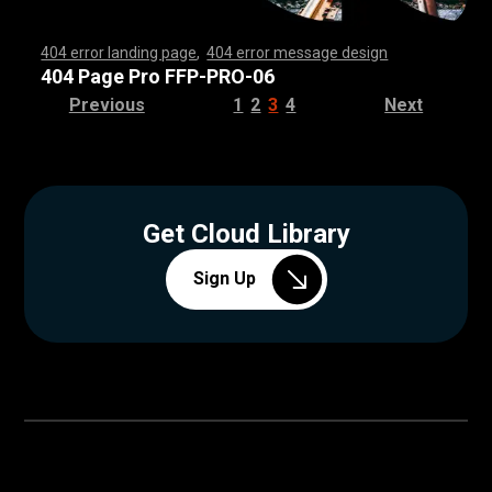
404 error landing page
,
404 error message design
,
,
,
,
,
,
,
,
,
,
,
,
,
,
,
,
,
,
,
,
,
,
,
,
,
,
,
,
,
,
,
,
,
,
,
,
,
,
,
,
,
,
,
,
,
,
,
,
,
,
,
,
,
,
,
,
,
,
,
,
,
,
,
,
,
,
,
,
,
,
,
,
,
,
,
,
,
,
,
,
,
,
,
,
,
,
,
,
,
,
,
,
,
,
,
,
,
,
,
,
,
,
,
,
,
,
,
,
,
,
,
,
,
,
,
,
,
,
,
,
,
,
,
,
,
,
,
,
,
,
,
,
,
,
,
,
,
,
,
,
,
,
,
,
,
,
,
,
,
,
,
,
,
,
,
,
,
,
,
,
,
,
,
,
,
,
,
,
,
,
,
,
,
,
,
,
,
,
,
,
,
,
,
,
,
,
,
,
,
,
,
,
,
,
,
,
,
,
,
,
,
,
,
,
,
,
,
,
,
,
,
,
,
,
,
,
,
,
,
,
,
,
,
,
,
,
,
,
,
,
,
,
,
,
,
,
,
,
,
,
,
,
,
,
,
,
,
,
,
,
,
,
,
,
,
,
,
,
,
,
,
,
,
,
,
,
,
,
,
,
,
,
,
,
,
,
,
,
,
,
,
,
,
,
,
,
,
,
,
,
,
,
,
,
,
,
,
,
,
,
,
,
,
,
,
,
,
,
,
,
,
,
,
,
,
,
,
,
,
,
,
,
,
,
,
,
,
,
,
,
,
,
,
,
,
,
,
,
,
,
,
,
,
,
,
,
,
,
,
,
,
,
,
,
,
,
,
,
,
,
,
,
,
,
,
,
,
,
,
,
,
,
,
,
,
,
,
,
,
,
,
,
,
,
,
,
,
,
,
,
,
,
,
,
,
,
,
,
,
,
,
,
,
,
,
,
,
,
,
,
,
,
,
,
,
,
,
,
,
,
,
,
,
,
,
,
,
,
,
,
,
,
,
,
,
,
,
,
,
,
,
,
,
,
,
,
,
,
,
,
,
,
,
,
,
,
,
,
,
,
,
,
,
,
,
,
,
,
,
,
,
,
,
,
,
,
,
,
,
,
,
,
,
,
,
,
,
,
,
,
,
,
,
,
,
,
,
,
,
,
404 Page Pro FFP-PRO-06
Previous
1
2
3
4
Next
Get Cloud Library
Sign Up