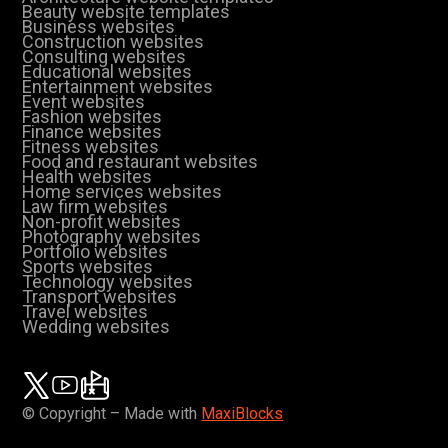
Beauty website templates
Business websites
Construction websites
Consulting websites
Educational websites
Entertainment websites
Event websites
Fashion websites
Finance websites
Fitness websites
Food and restaurant websites
Health websites
Home services websites
Law firm websites
Non-profit websites
Photography websites
Portfolio websites
Sports websites
Technology websites
Transport websites
Travel websites
Wedding websites
© Copyright – Made with
MaxiBlocks