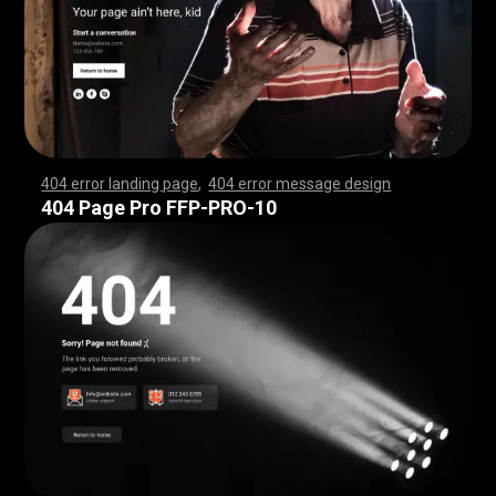
404 error landing page
,
404 error message design
,
,
,
,
,
,
,
,
,
,
,
,
,
,
,
,
,
,
,
,
,
,
,
,
,
,
,
,
,
,
,
,
,
,
,
,
,
,
,
,
,
,
,
,
,
,
,
,
,
,
,
,
,
,
,
,
,
,
,
,
,
,
,
,
,
,
,
,
,
,
,
,
,
,
,
,
,
,
,
,
,
,
,
,
,
,
,
,
,
,
,
,
,
,
,
,
,
,
,
,
,
,
,
,
,
,
,
,
,
,
,
,
,
,
,
,
,
,
,
,
,
,
,
,
,
,
,
,
,
,
,
,
,
,
,
,
,
,
,
,
,
,
,
,
,
,
,
,
,
,
,
,
,
,
,
,
,
,
,
,
,
,
,
,
,
,
,
,
,
,
,
,
,
,
,
,
,
,
,
,
,
,
,
,
,
,
,
,
,
,
,
,
,
,
,
,
,
,
,
,
,
,
,
,
,
,
,
,
,
,
,
,
,
,
,
,
,
,
,
,
,
,
,
,
,
,
,
,
,
,
,
,
,
,
,
,
,
,
,
,
,
,
,
,
,
,
,
,
,
,
,
,
,
,
,
,
,
,
,
,
,
,
,
,
,
,
,
,
,
,
,
,
,
,
,
,
,
,
,
,
,
,
,
,
,
,
,
,
,
,
,
,
,
,
,
,
,
,
,
,
,
,
,
,
,
,
,
,
,
,
,
,
,
,
,
,
,
,
,
,
,
,
,
,
,
,
,
,
,
,
,
,
,
,
,
,
,
,
,
,
,
,
,
,
,
,
,
,
,
,
,
,
,
,
,
,
,
,
,
,
,
,
,
,
,
,
,
,
,
,
,
,
,
,
,
,
,
,
,
,
,
,
,
,
,
,
,
,
,
,
,
,
,
,
,
,
,
,
,
,
,
,
,
,
,
,
,
,
,
,
,
,
,
,
,
,
,
,
,
,
,
,
,
,
,
,
,
,
,
,
,
,
,
,
,
,
,
,
,
,
,
,
,
,
,
,
,
,
,
,
,
,
,
,
,
,
,
,
,
,
,
,
,
,
,
,
,
,
,
,
,
,
,
,
,
,
,
,
,
,
,
,
,
,
,
,
,
,
,
,
,
,
,
,
,
,
,
,
,
,
404 Page Pro FFP-PRO-10