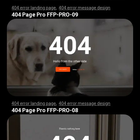
404 error landing page
,
404 error message design
,
,
,
,
,
,
,
,
,
,
,
,
,
,
,
,
,
,
,
,
,
,
,
,
,
,
,
,
,
,
,
,
,
,
,
,
,
,
,
,
,
,
,
,
,
,
,
,
,
,
,
,
,
,
,
,
,
,
,
,
,
,
,
,
,
,
,
,
,
,
,
,
,
,
,
,
,
,
,
,
,
,
,
,
,
,
,
,
,
,
,
,
,
,
,
,
,
,
,
,
,
,
,
,
,
,
,
,
,
,
,
,
,
,
,
,
,
,
,
,
,
,
,
,
,
,
,
,
,
,
,
,
,
,
,
,
,
,
,
,
,
,
,
,
,
,
,
,
,
,
,
,
,
,
,
,
,
,
,
,
,
,
,
,
,
,
,
,
,
,
,
,
,
,
,
,
,
,
,
,
,
,
,
,
,
,
,
,
,
,
,
,
,
,
,
,
,
,
,
,
,
,
,
,
,
,
,
,
,
,
,
,
,
,
,
,
,
,
,
,
,
,
,
,
,
,
,
,
,
,
,
,
,
,
,
,
,
,
,
,
,
,
,
,
,
,
,
,
,
,
,
,
,
,
,
,
,
,
,
,
,
,
,
,
,
,
,
,
,
,
,
,
,
,
,
,
,
,
,
,
,
,
,
,
,
,
,
,
,
,
,
,
,
,
,
,
,
,
,
,
,
,
,
,
,
,
,
,
,
,
,
,
,
,
,
,
,
,
,
,
,
,
,
,
,
,
,
,
,
,
,
,
,
,
,
,
,
,
,
,
,
,
,
,
,
,
,
,
,
,
,
,
,
,
,
,
,
,
,
,
,
,
,
,
,
,
,
,
,
,
,
,
,
,
,
,
,
,
,
,
,
,
,
,
,
,
,
,
,
,
,
,
,
,
,
,
,
,
,
,
,
,
,
,
,
,
,
,
,
,
,
,
,
,
,
,
,
,
,
,
,
,
,
,
,
,
,
,
,
,
,
,
,
,
,
,
,
,
,
,
,
,
,
,
,
,
,
,
,
,
,
,
,
,
,
,
,
,
,
,
,
,
,
,
,
,
,
,
,
,
,
,
,
,
,
,
,
,
,
,
,
,
,
,
,
,
,
,
,
,
,
,
,
,
,
,
,
,
,
,
404 Page Pro FFP-PRO-09
404 error landing page
,
404 error message design
,
,
,
,
,
,
,
,
,
,
,
,
,
,
,
,
,
,
,
,
,
,
,
,
,
,
,
,
,
,
,
,
,
,
,
,
,
,
,
,
,
,
,
,
,
,
,
,
,
,
,
,
,
,
,
,
,
,
,
,
,
,
,
,
,
,
,
,
,
,
,
,
,
,
,
,
,
,
,
,
,
,
,
,
,
,
,
,
,
,
,
,
,
,
,
,
,
,
,
,
,
,
,
,
,
,
,
,
,
,
,
,
,
,
,
,
,
,
,
,
,
,
,
,
,
,
,
,
,
,
,
,
,
,
,
,
,
,
,
,
,
,
,
,
,
,
,
,
,
,
,
,
,
,
,
,
,
,
,
,
,
,
,
,
,
,
,
,
,
,
,
,
,
,
,
,
,
,
,
,
,
,
,
,
,
,
,
,
,
,
,
,
,
,
,
,
,
,
,
,
,
,
,
,
,
,
,
,
,
,
,
,
,
,
,
,
,
,
,
,
,
,
,
,
,
,
,
,
,
,
,
,
,
,
,
,
,
,
,
,
,
,
,
,
,
,
,
,
,
,
,
,
,
,
,
,
,
,
,
,
,
,
,
,
,
,
,
,
,
,
,
,
,
,
,
,
,
,
,
,
,
,
,
,
,
,
,
,
,
,
,
,
,
,
,
,
,
,
,
,
,
,
,
,
,
,
,
,
,
,
,
,
,
,
,
,
,
,
,
,
,
,
,
,
,
,
,
,
,
,
,
,
,
,
,
,
,
,
,
,
,
,
,
,
,
,
,
,
,
,
,
,
,
,
,
,
,
,
,
,
,
,
,
,
,
,
,
,
,
,
,
,
,
,
,
,
,
,
,
,
,
,
,
,
,
,
,
,
,
,
,
,
,
,
,
,
,
,
,
,
,
,
,
,
,
,
,
,
,
,
,
,
,
,
,
,
,
,
,
,
,
,
,
,
,
,
,
,
,
,
,
,
,
,
,
,
,
,
,
,
,
,
,
,
,
,
,
,
,
,
,
,
,
,
,
,
,
,
,
,
,
,
,
,
,
,
,
,
,
,
,
,
,
,
,
,
,
,
,
,
,
,
,
,
,
,
,
,
,
,
,
,
,
,
,
,
,
,
,
,
404 Page Pro FFP-PRO-08