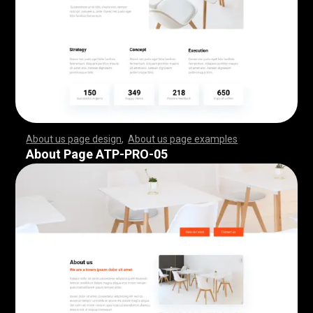
About us page design
,
About us page examples
,
,
,
,
,
,
,
,
,
,
,
,
,
,
,
,
,
,
,
,
,
,
,
,
,
,
,
,
,
,
,
,
,
,
,
,
,
,
,
,
,
,
,
,
,
,
,
,
,
,
,
,
,
,
,
,
,
,
,
,
,
,
,
,
,
,
,
,
,
,
,
,
,
,
,
,
,
,
,
,
,
,
,
,
,
,
,
,
,
,
,
,
,
,
,
,
,
,
,
,
,
,
,
,
,
,
,
,
,
,
,
,
,
,
,
,
,
,
,
,
,
,
,
,
,
,
,
,
,
,
,
,
,
,
,
,
,
,
,
,
,
,
,
,
,
,
,
,
,
,
,
,
,
,
,
,
,
,
,
,
,
,
,
,
,
,
,
,
,
,
,
,
,
,
,
,
,
,
,
,
,
,
,
,
,
,
,
,
,
,
,
,
,
,
,
,
,
,
,
,
,
,
,
,
,
,
,
,
,
,
,
,
,
,
,
,
,
,
,
,
,
,
,
,
,
,
,
,
,
,
,
,
,
,
,
,
,
,
,
,
,
,
,
,
,
,
,
,
,
,
,
,
,
,
,
,
,
,
,
,
,
,
,
,
,
,
,
,
,
,
,
,
,
,
,
,
,
,
,
,
,
,
,
,
,
,
,
,
,
,
,
,
,
,
,
,
,
,
,
,
,
,
,
,
,
,
,
,
,
,
,
,
,
,
,
,
,
,
,
,
,
,
,
,
,
,
,
,
,
,
,
,
,
,
,
,
,
,
,
,
,
,
,
,
,
,
,
,
,
,
,
,
,
,
,
,
,
,
,
,
,
,
,
,
,
,
,
,
,
,
,
,
,
,
,
,
,
,
,
,
,
,
,
,
,
,
,
,
,
,
,
,
,
,
,
,
,
,
,
,
,
,
,
,
,
,
,
,
,
,
,
,
,
,
,
,
,
,
,
,
,
,
,
,
,
,
,
,
,
,
,
,
,
,
,
,
,
,
,
,
,
,
,
,
,
,
,
,
,
,
,
,
,
,
,
,
,
,
,
,
,
,
,
,
,
,
,
,
,
,
,
,
,
,
,
,
,
,
,
,
,
,
About Page ATP-PRO-05