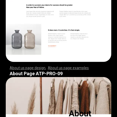
About us page design
,
About us page examples
,
,
,
,
,
,
,
,
,
,
,
,
,
,
,
,
,
,
,
,
,
,
,
,
,
,
,
,
,
,
,
,
,
,
,
,
,
,
,
,
,
,
,
,
,
,
,
,
,
,
,
,
,
,
,
,
,
,
,
,
,
,
,
,
,
,
,
,
,
,
,
,
,
,
,
,
,
,
,
,
,
,
,
,
,
,
,
,
,
,
,
,
,
,
,
,
,
,
,
,
,
,
,
,
,
,
,
,
,
,
,
,
,
,
,
,
,
,
,
,
,
,
,
,
,
,
,
,
,
,
,
,
,
,
,
,
,
,
,
,
,
,
,
,
,
,
,
,
,
,
,
,
,
,
,
,
,
,
,
,
,
,
,
,
,
,
,
,
,
,
,
,
,
,
,
,
,
,
,
,
,
,
,
,
,
,
,
,
,
,
,
,
,
,
,
,
,
,
,
,
,
,
,
,
,
,
,
,
,
,
,
,
,
,
,
,
,
,
,
,
,
,
,
,
,
,
,
,
,
,
,
,
,
,
,
,
,
,
,
,
,
,
,
,
,
,
,
,
,
,
,
,
,
,
,
,
,
,
,
,
,
,
,
,
,
,
,
,
,
,
,
,
,
,
,
,
,
,
,
,
,
,
,
,
,
,
,
,
,
,
,
,
,
,
,
,
,
,
,
,
,
,
,
,
,
,
,
,
,
,
,
,
,
,
,
,
,
,
,
,
,
,
,
,
,
,
,
,
,
,
,
,
,
,
,
,
,
,
,
,
,
,
,
,
,
,
,
,
,
,
,
,
,
,
,
,
,
,
,
,
,
,
,
,
,
,
,
,
,
,
,
,
,
,
,
,
,
,
,
,
,
,
,
,
,
,
,
,
,
,
,
,
,
,
,
,
,
,
,
,
,
,
,
,
,
,
,
,
,
,
,
,
,
,
,
,
,
,
,
,
,
,
,
,
,
,
,
,
,
,
,
,
,
,
,
,
,
,
,
,
,
,
,
,
,
,
,
,
,
,
,
,
,
,
,
,
,
,
,
,
,
,
,
,
,
,
,
,
,
,
,
,
,
,
,
,
,
,
,
,
,
,
About Page ATP-PRO-09