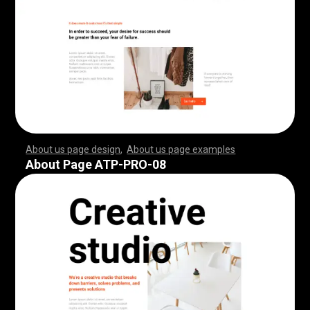
About us page design
,
About us page examples
,
,
,
,
,
,
,
,
,
,
,
,
,
,
,
,
,
,
,
,
,
,
,
,
,
,
,
,
,
,
,
,
,
,
,
,
,
,
,
,
,
,
,
,
,
,
,
,
,
,
,
,
,
,
,
,
,
,
,
,
,
,
,
,
,
,
,
,
,
,
,
,
,
,
,
,
,
,
,
,
,
,
,
,
,
,
,
,
,
,
,
,
,
,
,
,
,
,
,
,
,
,
,
,
,
,
,
,
,
,
,
,
,
,
,
,
,
,
,
,
,
,
,
,
,
,
,
,
,
,
,
,
,
,
,
,
,
,
,
,
,
,
,
,
,
,
,
,
,
,
,
,
,
,
,
,
,
,
,
,
,
,
,
,
,
,
,
,
,
,
,
,
,
,
,
,
,
,
,
,
,
,
,
,
,
,
,
,
,
,
,
,
,
,
,
,
,
,
,
,
,
,
,
,
,
,
,
,
,
,
,
,
,
,
,
,
,
,
,
,
,
,
,
,
,
,
,
,
,
,
,
,
,
,
,
,
,
,
,
,
,
,
,
,
,
,
,
,
,
,
,
,
,
,
,
,
,
,
,
,
,
,
,
,
,
,
,
,
,
,
,
,
,
,
,
,
,
,
,
,
,
,
,
,
,
,
,
,
,
,
,
,
,
,
,
,
,
,
,
,
,
,
,
,
,
,
,
,
,
,
,
,
,
,
,
,
,
,
,
,
,
,
,
,
,
,
,
,
,
,
,
,
,
,
,
,
,
,
,
,
,
,
,
,
,
,
,
,
,
,
,
,
,
,
,
,
,
,
,
,
,
,
,
,
,
,
,
,
,
,
,
,
,
,
,
,
,
,
,
,
,
,
,
,
,
,
,
,
,
,
,
,
,
,
,
,
,
,
,
,
,
,
,
,
,
,
,
,
,
,
,
,
,
,
,
,
,
,
,
,
,
,
,
,
,
,
,
,
,
,
,
,
,
,
,
,
,
,
,
,
,
,
,
,
,
,
,
,
,
,
,
,
,
,
,
,
,
,
,
,
,
,
,
,
,
,
,
,
,
,
,
,
,
,
,
,
,
,
,
,
,
,
About Page ATP-PRO-08