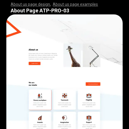
About us page design
,
About us page examples
,
,
,
,
,
,
,
,
,
,
,
,
,
,
,
,
,
,
,
,
,
,
,
,
,
,
,
,
,
,
,
,
,
,
,
,
,
,
,
,
,
,
,
,
,
,
,
,
,
,
,
,
,
,
,
,
,
,
,
,
,
,
,
,
,
,
,
,
,
,
,
,
,
,
,
,
,
,
,
,
,
,
,
,
,
,
,
,
,
,
,
,
,
,
,
,
,
,
,
,
,
,
,
,
,
,
,
,
,
,
,
,
,
,
,
,
,
,
,
,
,
,
,
,
,
,
,
,
,
,
,
,
,
,
,
,
,
,
,
,
,
,
,
,
,
,
,
,
,
,
,
,
,
,
,
,
,
,
,
,
,
,
,
,
,
,
,
,
,
,
,
,
,
,
,
,
,
,
,
,
,
,
,
,
,
,
,
,
,
,
,
,
,
,
,
,
,
,
,
,
,
,
,
,
,
,
,
,
,
,
,
,
,
,
,
,
,
,
,
,
,
,
,
,
,
,
,
,
,
,
,
,
,
,
,
,
,
,
,
,
,
,
,
,
,
,
,
,
,
,
,
,
,
,
,
,
,
,
,
,
,
,
,
,
,
,
,
,
,
,
,
,
,
,
,
,
,
,
,
,
,
,
,
,
,
,
,
,
,
,
,
,
,
,
,
,
,
,
,
,
,
,
,
,
,
,
,
,
,
,
,
,
,
,
,
,
,
,
,
,
,
,
,
,
,
,
,
,
,
,
,
,
,
,
,
,
,
,
,
,
,
,
,
,
,
,
,
,
,
,
,
,
,
,
,
,
,
,
,
,
,
,
,
,
,
,
,
,
,
,
,
,
,
,
,
,
,
,
,
,
,
,
,
,
,
,
,
,
,
,
,
,
,
,
,
,
,
,
,
,
,
,
,
,
,
,
,
,
,
,
,
,
,
,
,
,
,
,
,
,
,
,
,
,
,
,
,
,
,
,
,
,
,
,
,
,
,
,
,
,
,
,
,
,
,
,
,
,
,
,
,
,
,
,
,
,
,
,
,
,
,
,
,
,
,
,
,
,
,
,
,
,
,
,
,
,
,
,
,
,
,
,
About Page ATP-PRO-03