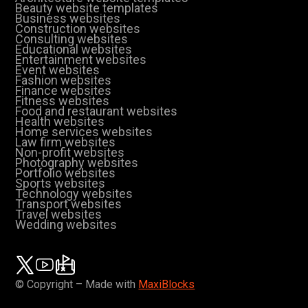
Beauty website templates
Business websites
Construction websites
Consulting websites
Educational websites
Entertainment websites
Event websites
Fashion websites
Finance websites
Fitness websites
Food and restaurant websites
Health websites
Home services websites
Law firm websites
Non-profit websites
Photography websites
Portfolio websites
Sports websites
Technology websites
Transport websites
Travel websites
Wedding websites
© Copyright – Made with
MaxiBlocks