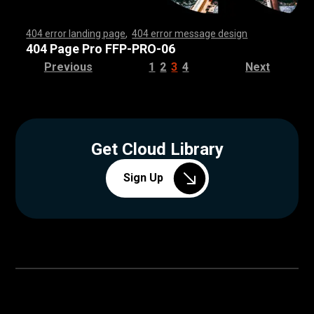
404 error landing page
,
404 error message design
,
,
,
,
,
,
,
,
,
,
,
,
,
,
,
,
,
,
,
,
,
,
,
,
,
,
,
,
,
,
,
,
,
,
,
,
,
,
,
,
,
,
,
,
,
,
,
,
,
,
,
,
,
,
,
,
,
,
,
,
,
,
,
,
,
,
,
,
,
,
,
,
,
,
,
,
,
,
,
,
,
,
,
,
,
,
,
,
,
,
,
,
,
,
,
,
,
,
,
,
,
,
,
,
,
,
,
,
,
,
,
,
,
,
,
,
,
,
,
,
,
,
,
,
,
,
,
,
,
,
,
,
,
,
,
,
,
,
,
,
,
,
,
,
,
,
,
,
,
,
,
,
,
,
,
,
,
,
,
,
,
,
,
,
,
,
,
,
,
,
,
,
,
,
,
,
,
,
,
,
,
,
,
,
,
,
,
,
,
,
,
,
,
,
,
,
,
,
,
,
,
,
,
,
,
,
,
,
,
,
,
,
,
,
,
,
,
,
,
,
,
,
,
,
,
,
,
,
,
,
,
,
,
,
,
,
,
,
,
,
,
,
,
,
,
,
,
,
,
,
,
,
,
,
,
,
,
,
,
,
,
,
,
,
,
,
,
,
,
,
,
,
,
,
,
,
,
,
,
,
,
,
,
,
,
,
,
,
,
,
,
,
,
,
,
,
,
,
,
,
,
,
,
,
,
,
,
,
,
,
,
,
,
,
,
,
,
,
,
,
,
,
,
,
,
,
,
,
,
,
,
,
,
,
,
,
,
,
,
,
,
,
,
,
,
,
,
,
,
,
,
,
,
,
,
,
,
,
,
,
,
,
,
,
,
,
,
,
,
,
,
,
,
,
,
,
,
,
,
,
,
,
,
,
,
,
,
,
,
,
,
,
,
,
,
,
,
,
,
,
,
,
,
,
,
,
,
,
,
,
,
,
,
,
,
,
,
,
,
,
,
,
,
,
,
,
,
,
,
,
,
,
,
,
,
,
,
,
,
,
,
,
,
,
,
,
,
,
,
,
,
,
,
,
,
,
,
,
,
,
,
,
,
,
,
,
,
,
,
,
,
,
,
,
,
,
,
,
,
,
,
,
,
,
,
,
,
,
,
,
,
,
,
,
,
,
,
,
,
,
404 Page Pro FFP-PRO-06
Previous
1
2
3
4
Next
Get Cloud Library
Sign Up