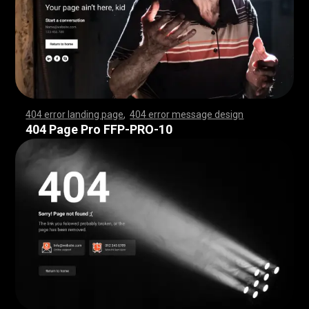
404 error landing page
,
404 error message design
,
,
,
,
,
,
,
,
,
,
,
,
,
,
,
,
,
,
,
,
,
,
,
,
,
,
,
,
,
,
,
,
,
,
,
,
,
,
,
,
,
,
,
,
,
,
,
,
,
,
,
,
,
,
,
,
,
,
,
,
,
,
,
,
,
,
,
,
,
,
,
,
,
,
,
,
,
,
,
,
,
,
,
,
,
,
,
,
,
,
,
,
,
,
,
,
,
,
,
,
,
,
,
,
,
,
,
,
,
,
,
,
,
,
,
,
,
,
,
,
,
,
,
,
,
,
,
,
,
,
,
,
,
,
,
,
,
,
,
,
,
,
,
,
,
,
,
,
,
,
,
,
,
,
,
,
,
,
,
,
,
,
,
,
,
,
,
,
,
,
,
,
,
,
,
,
,
,
,
,
,
,
,
,
,
,
,
,
,
,
,
,
,
,
,
,
,
,
,
,
,
,
,
,
,
,
,
,
,
,
,
,
,
,
,
,
,
,
,
,
,
,
,
,
,
,
,
,
,
,
,
,
,
,
,
,
,
,
,
,
,
,
,
,
,
,
,
,
,
,
,
,
,
,
,
,
,
,
,
,
,
,
,
,
,
,
,
,
,
,
,
,
,
,
,
,
,
,
,
,
,
,
,
,
,
,
,
,
,
,
,
,
,
,
,
,
,
,
,
,
,
,
,
,
,
,
,
,
,
,
,
,
,
,
,
,
,
,
,
,
,
,
,
,
,
,
,
,
,
,
,
,
,
,
,
,
,
,
,
,
,
,
,
,
,
,
,
,
,
,
,
,
,
,
,
,
,
,
,
,
,
,
,
,
,
,
,
,
,
,
,
,
,
,
,
,
,
,
,
,
,
,
,
,
,
,
,
,
,
,
,
,
,
,
,
,
,
,
,
,
,
,
,
,
,
,
,
,
,
,
,
,
,
,
,
,
,
,
,
,
,
,
,
,
,
,
,
,
,
,
,
,
,
,
,
,
,
,
,
,
,
,
,
,
,
,
,
,
,
,
,
,
,
,
,
,
,
,
,
,
,
,
,
,
,
,
,
,
,
,
,
,
,
,
,
,
,
,
,
,
,
,
,
,
,
,
,
,
,
,
,
,
,
,
,
,
,
,
,
,
404 Page Pro FFP-PRO-10