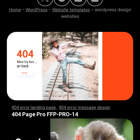
Home
–
WordPress
–
Website templates
–
wordpress design
websites
404 error landing page
,
404 error message design
,
,
,
,
,
,
,
,
,
,
,
,
,
,
,
,
,
,
,
,
,
,
,
,
,
,
,
,
,
,
,
,
,
,
,
,
,
,
,
,
,
,
,
,
,
,
,
,
,
,
,
,
,
,
,
,
,
,
,
,
,
,
,
,
,
,
,
,
,
,
,
,
,
,
,
,
,
,
,
,
,
,
,
,
,
,
,
,
,
,
,
,
,
,
,
,
,
,
,
,
,
,
,
,
,
,
,
,
,
,
,
,
,
,
,
,
,
,
,
,
,
,
,
,
,
,
,
,
,
,
,
,
,
,
,
,
,
,
,
,
,
,
,
,
,
,
,
,
,
,
,
,
,
,
,
,
,
,
,
,
,
,
,
,
,
,
,
,
,
,
,
,
,
,
,
,
,
,
,
,
,
,
,
,
,
,
,
,
,
,
,
,
,
,
,
,
,
,
,
,
,
,
,
,
,
,
,
,
,
,
,
,
,
,
,
,
,
,
,
,
,
,
,
,
,
,
,
,
,
,
,
,
,
,
,
,
,
,
,
,
,
,
,
,
,
,
,
,
,
,
,
,
,
,
,
,
,
,
,
,
,
,
,
,
,
,
,
,
,
,
,
,
,
,
,
,
,
,
,
,
,
,
,
,
,
,
,
,
,
,
,
,
,
,
,
,
,
,
,
,
,
,
,
,
,
,
,
,
,
,
,
,
,
,
,
,
,
,
,
,
,
,
,
,
,
,
,
,
,
,
,
,
,
,
,
,
,
,
,
,
,
,
,
,
,
,
,
,
,
,
,
,
,
,
,
,
,
,
,
,
,
,
,
,
,
,
,
,
,
,
,
,
,
,
,
,
,
,
,
,
,
,
,
,
,
,
,
,
,
,
,
,
,
,
,
,
,
,
,
,
,
,
,
,
,
,
,
,
,
,
,
,
,
,
,
,
,
,
,
,
,
,
,
,
,
,
,
,
,
,
,
,
,
,
,
,
,
,
,
,
,
,
,
,
,
,
,
,
,
,
,
,
,
,
,
,
,
,
,
,
,
,
,
,
,
,
,
,
,
,
,
,
,
,
,
,
,
,
,
,
,
,
,
,
,
,
,
,
,
,
,
,
,
,
,
,
,
,
,
,
404 Page Pro FFP-PRO-14