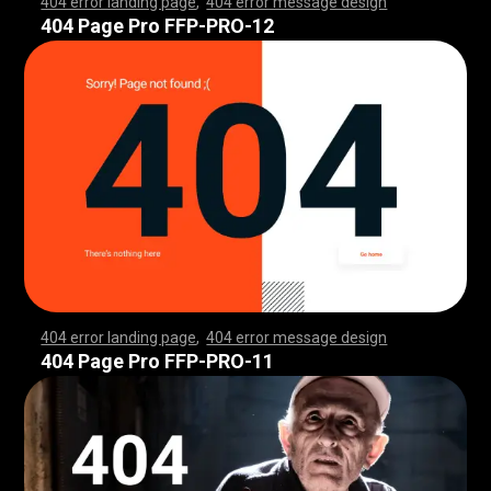
404 error landing page
,
404 error message design
,
,
,
,
,
,
,
,
,
,
,
,
,
,
,
,
,
,
,
,
,
,
,
,
,
,
,
,
,
,
,
,
,
,
,
,
,
,
,
,
,
,
,
,
,
,
,
,
,
,
,
,
,
,
,
,
,
,
,
,
,
,
,
,
,
,
,
,
,
,
,
,
,
,
,
,
,
,
,
,
,
,
,
,
,
,
,
,
,
,
,
,
,
,
,
,
,
,
,
,
,
,
,
,
,
,
,
,
,
,
,
,
,
,
,
,
,
,
,
,
,
,
,
,
,
,
,
,
,
,
,
,
,
,
,
,
,
,
,
,
,
,
,
,
,
,
,
,
,
,
,
,
,
,
,
,
,
,
,
,
,
,
,
,
,
,
,
,
,
,
,
,
,
,
,
,
,
,
,
,
,
,
,
,
,
,
,
,
,
,
,
,
,
,
,
,
,
,
,
,
,
,
,
,
,
,
,
,
,
,
,
,
,
,
,
,
,
,
,
,
,
,
,
,
,
,
,
,
,
,
,
,
,
,
,
,
,
,
,
,
,
,
,
,
,
,
,
,
,
,
,
,
,
,
,
,
,
,
,
,
,
,
,
,
,
,
,
,
,
,
,
,
,
,
,
,
,
,
,
,
,
,
,
,
,
,
,
,
,
,
,
,
,
,
,
,
,
,
,
,
,
,
,
,
,
,
,
,
,
,
,
,
,
,
,
,
,
,
,
,
,
,
,
,
,
,
,
,
,
,
,
,
,
,
,
,
,
,
,
,
,
,
,
,
,
,
,
,
,
,
,
,
,
,
,
,
,
,
,
,
,
,
,
,
,
,
,
,
,
,
,
,
,
,
,
,
,
,
,
,
,
,
,
,
,
,
,
,
,
,
,
,
,
,
,
,
,
,
,
,
,
,
,
,
,
,
,
,
,
,
,
,
,
,
,
,
,
,
,
,
,
,
,
,
,
,
,
,
,
,
,
,
,
,
,
,
,
,
,
,
,
,
,
,
,
,
,
,
,
,
,
,
,
,
,
,
,
,
,
,
,
,
,
,
,
,
,
,
,
,
,
,
,
,
,
,
,
,
,
,
,
,
,
,
,
,
,
,
,
,
,
,
,
,
,
,
,
,
,
,
404 Page Pro FFP-PRO-12
404 error landing page
,
404 error message design
,
,
,
,
,
,
,
,
,
,
,
,
,
,
,
,
,
,
,
,
,
,
,
,
,
,
,
,
,
,
,
,
,
,
,
,
,
,
,
,
,
,
,
,
,
,
,
,
,
,
,
,
,
,
,
,
,
,
,
,
,
,
,
,
,
,
,
,
,
,
,
,
,
,
,
,
,
,
,
,
,
,
,
,
,
,
,
,
,
,
,
,
,
,
,
,
,
,
,
,
,
,
,
,
,
,
,
,
,
,
,
,
,
,
,
,
,
,
,
,
,
,
,
,
,
,
,
,
,
,
,
,
,
,
,
,
,
,
,
,
,
,
,
,
,
,
,
,
,
,
,
,
,
,
,
,
,
,
,
,
,
,
,
,
,
,
,
,
,
,
,
,
,
,
,
,
,
,
,
,
,
,
,
,
,
,
,
,
,
,
,
,
,
,
,
,
,
,
,
,
,
,
,
,
,
,
,
,
,
,
,
,
,
,
,
,
,
,
,
,
,
,
,
,
,
,
,
,
,
,
,
,
,
,
,
,
,
,
,
,
,
,
,
,
,
,
,
,
,
,
,
,
,
,
,
,
,
,
,
,
,
,
,
,
,
,
,
,
,
,
,
,
,
,
,
,
,
,
,
,
,
,
,
,
,
,
,
,
,
,
,
,
,
,
,
,
,
,
,
,
,
,
,
,
,
,
,
,
,
,
,
,
,
,
,
,
,
,
,
,
,
,
,
,
,
,
,
,
,
,
,
,
,
,
,
,
,
,
,
,
,
,
,
,
,
,
,
,
,
,
,
,
,
,
,
,
,
,
,
,
,
,
,
,
,
,
,
,
,
,
,
,
,
,
,
,
,
,
,
,
,
,
,
,
,
,
,
,
,
,
,
,
,
,
,
,
,
,
,
,
,
,
,
,
,
,
,
,
,
,
,
,
,
,
,
,
,
,
,
,
,
,
,
,
,
,
,
,
,
,
,
,
,
,
,
,
,
,
,
,
,
,
,
,
,
,
,
,
,
,
,
,
,
,
,
,
,
,
,
,
,
,
,
,
,
,
,
,
,
,
,
,
,
,
,
,
,
,
,
,
,
,
,
,
,
,
,
,
,
,
,
,
,
,
,
,
,
,
,
,
404 Page Pro FFP-PRO-11