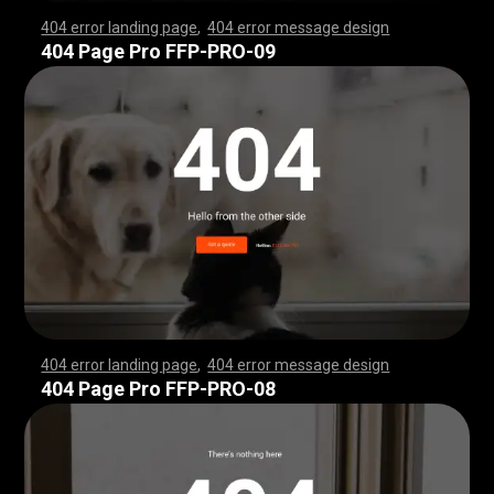
404 error landing page
,
404 error message design
,
,
,
,
,
,
,
,
,
,
,
,
,
,
,
,
,
,
,
,
,
,
,
,
,
,
,
,
,
,
,
,
,
,
,
,
,
,
,
,
,
,
,
,
,
,
,
,
,
,
,
,
,
,
,
,
,
,
,
,
,
,
,
,
,
,
,
,
,
,
,
,
,
,
,
,
,
,
,
,
,
,
,
,
,
,
,
,
,
,
,
,
,
,
,
,
,
,
,
,
,
,
,
,
,
,
,
,
,
,
,
,
,
,
,
,
,
,
,
,
,
,
,
,
,
,
,
,
,
,
,
,
,
,
,
,
,
,
,
,
,
,
,
,
,
,
,
,
,
,
,
,
,
,
,
,
,
,
,
,
,
,
,
,
,
,
,
,
,
,
,
,
,
,
,
,
,
,
,
,
,
,
,
,
,
,
,
,
,
,
,
,
,
,
,
,
,
,
,
,
,
,
,
,
,
,
,
,
,
,
,
,
,
,
,
,
,
,
,
,
,
,
,
,
,
,
,
,
,
,
,
,
,
,
,
,
,
,
,
,
,
,
,
,
,
,
,
,
,
,
,
,
,
,
,
,
,
,
,
,
,
,
,
,
,
,
,
,
,
,
,
,
,
,
,
,
,
,
,
,
,
,
,
,
,
,
,
,
,
,
,
,
,
,
,
,
,
,
,
,
,
,
,
,
,
,
,
,
,
,
,
,
,
,
,
,
,
,
,
,
,
,
,
,
,
,
,
,
,
,
,
,
,
,
,
,
,
,
,
,
,
,
,
,
,
,
,
,
,
,
,
,
,
,
,
,
,
,
,
,
,
,
,
,
,
,
,
,
,
,
,
,
,
,
,
,
,
,
,
,
,
,
,
,
,
,
,
,
,
,
,
,
,
,
,
,
,
,
,
,
,
,
,
,
,
,
,
,
,
,
,
,
,
,
,
,
,
,
,
,
,
,
,
,
,
,
,
,
,
,
,
,
,
,
,
,
,
,
,
,
,
,
,
,
,
,
,
,
,
,
,
,
,
,
,
,
,
,
,
,
,
,
,
,
,
,
,
,
,
,
,
,
,
,
,
,
,
,
,
,
,
,
,
,
,
,
,
,
,
,
,
,
,
,
,
,
,
,
,
,
404 Page Pro FFP-PRO-09
404 error landing page
,
404 error message design
,
,
,
,
,
,
,
,
,
,
,
,
,
,
,
,
,
,
,
,
,
,
,
,
,
,
,
,
,
,
,
,
,
,
,
,
,
,
,
,
,
,
,
,
,
,
,
,
,
,
,
,
,
,
,
,
,
,
,
,
,
,
,
,
,
,
,
,
,
,
,
,
,
,
,
,
,
,
,
,
,
,
,
,
,
,
,
,
,
,
,
,
,
,
,
,
,
,
,
,
,
,
,
,
,
,
,
,
,
,
,
,
,
,
,
,
,
,
,
,
,
,
,
,
,
,
,
,
,
,
,
,
,
,
,
,
,
,
,
,
,
,
,
,
,
,
,
,
,
,
,
,
,
,
,
,
,
,
,
,
,
,
,
,
,
,
,
,
,
,
,
,
,
,
,
,
,
,
,
,
,
,
,
,
,
,
,
,
,
,
,
,
,
,
,
,
,
,
,
,
,
,
,
,
,
,
,
,
,
,
,
,
,
,
,
,
,
,
,
,
,
,
,
,
,
,
,
,
,
,
,
,
,
,
,
,
,
,
,
,
,
,
,
,
,
,
,
,
,
,
,
,
,
,
,
,
,
,
,
,
,
,
,
,
,
,
,
,
,
,
,
,
,
,
,
,
,
,
,
,
,
,
,
,
,
,
,
,
,
,
,
,
,
,
,
,
,
,
,
,
,
,
,
,
,
,
,
,
,
,
,
,
,
,
,
,
,
,
,
,
,
,
,
,
,
,
,
,
,
,
,
,
,
,
,
,
,
,
,
,
,
,
,
,
,
,
,
,
,
,
,
,
,
,
,
,
,
,
,
,
,
,
,
,
,
,
,
,
,
,
,
,
,
,
,
,
,
,
,
,
,
,
,
,
,
,
,
,
,
,
,
,
,
,
,
,
,
,
,
,
,
,
,
,
,
,
,
,
,
,
,
,
,
,
,
,
,
,
,
,
,
,
,
,
,
,
,
,
,
,
,
,
,
,
,
,
,
,
,
,
,
,
,
,
,
,
,
,
,
,
,
,
,
,
,
,
,
,
,
,
,
,
,
,
,
,
,
,
,
,
,
,
,
,
,
,
,
,
,
,
,
,
,
,
,
,
,
,
,
,
,
,
,
,
,
,
,
,
,
,
404 Page Pro FFP-PRO-08