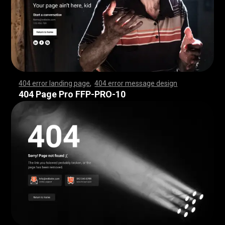
404 error landing page
,
404 error message design
,
,
,
,
,
,
,
,
,
,
,
,
,
,
,
,
,
,
,
,
,
,
,
,
,
,
,
,
,
,
,
,
,
,
,
,
,
,
,
,
,
,
,
,
,
,
,
,
,
,
,
,
,
,
,
,
,
,
,
,
,
,
,
,
,
,
,
,
,
,
,
,
,
,
,
,
,
,
,
,
,
,
,
,
,
,
,
,
,
,
,
,
,
,
,
,
,
,
,
,
,
,
,
,
,
,
,
,
,
,
,
,
,
,
,
,
,
,
,
,
,
,
,
,
,
,
,
,
,
,
,
,
,
,
,
,
,
,
,
,
,
,
,
,
,
,
,
,
,
,
,
,
,
,
,
,
,
,
,
,
,
,
,
,
,
,
,
,
,
,
,
,
,
,
,
,
,
,
,
,
,
,
,
,
,
,
,
,
,
,
,
,
,
,
,
,
,
,
,
,
,
,
,
,
,
,
,
,
,
,
,
,
,
,
,
,
,
,
,
,
,
,
,
,
,
,
,
,
,
,
,
,
,
,
,
,
,
,
,
,
,
,
,
,
,
,
,
,
,
,
,
,
,
,
,
,
,
,
,
,
,
,
,
,
,
,
,
,
,
,
,
,
,
,
,
,
,
,
,
,
,
,
,
,
,
,
,
,
,
,
,
,
,
,
,
,
,
,
,
,
,
,
,
,
,
,
,
,
,
,
,
,
,
,
,
,
,
,
,
,
,
,
,
,
,
,
,
,
,
,
,
,
,
,
,
,
,
,
,
,
,
,
,
,
,
,
,
,
,
,
,
,
,
,
,
,
,
,
,
,
,
,
,
,
,
,
,
,
,
,
,
,
,
,
,
,
,
,
,
,
,
,
,
,
,
,
,
,
,
,
,
,
,
,
,
,
,
,
,
,
,
,
,
,
,
,
,
,
,
,
,
,
,
,
,
,
,
,
,
,
,
,
,
,
,
,
,
,
,
,
,
,
,
,
,
,
,
,
,
,
,
,
,
,
,
,
,
,
,
,
,
,
,
,
,
,
,
,
,
,
,
,
,
,
,
,
,
,
,
,
,
,
,
,
,
,
,
,
,
,
,
,
,
,
,
,
,
,
,
,
,
,
,
,
,
,
,
,
,
,
404 Page Pro FFP-PRO-10