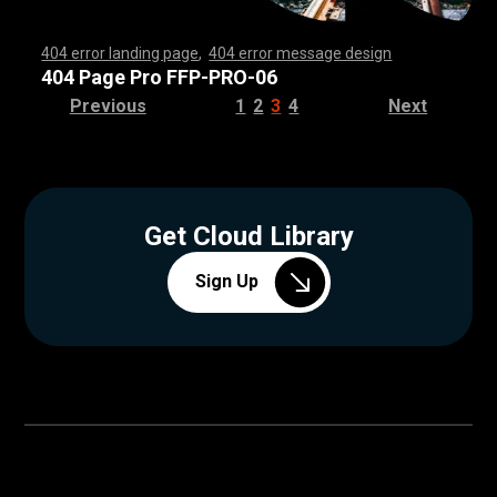
404 error landing page
,
404 error message design
,
,
,
,
,
,
,
,
,
,
,
,
,
,
,
,
,
,
,
,
,
,
,
,
,
,
,
,
,
,
,
,
,
,
,
,
,
,
,
,
,
,
,
,
,
,
,
,
,
,
,
,
,
,
,
,
,
,
,
,
,
,
,
,
,
,
,
,
,
,
,
,
,
,
,
,
,
,
,
,
,
,
,
,
,
,
,
,
,
,
,
,
,
,
,
,
,
,
,
,
,
,
,
,
,
,
,
,
,
,
,
,
,
,
,
,
,
,
,
,
,
,
,
,
,
,
,
,
,
,
,
,
,
,
,
,
,
,
,
,
,
,
,
,
,
,
,
,
,
,
,
,
,
,
,
,
,
,
,
,
,
,
,
,
,
,
,
,
,
,
,
,
,
,
,
,
,
,
,
,
,
,
,
,
,
,
,
,
,
,
,
,
,
,
,
,
,
,
,
,
,
,
,
,
,
,
,
,
,
,
,
,
,
,
,
,
,
,
,
,
,
,
,
,
,
,
,
,
,
,
,
,
,
,
,
,
,
,
,
,
,
,
,
,
,
,
,
,
,
,
,
,
,
,
,
,
,
,
,
,
,
,
,
,
,
,
,
,
,
,
,
,
,
,
,
,
,
,
,
,
,
,
,
,
,
,
,
,
,
,
,
,
,
,
,
,
,
,
,
,
,
,
,
,
,
,
,
,
,
,
,
,
,
,
,
,
,
,
,
,
,
,
,
,
,
,
,
,
,
,
,
,
,
,
,
,
,
,
,
,
,
,
,
,
,
,
,
,
,
,
,
,
,
,
,
,
,
,
,
,
,
,
,
,
,
,
,
,
,
,
,
,
,
,
,
,
,
,
,
,
,
,
,
,
,
,
,
,
,
,
,
,
,
,
,
,
,
,
,
,
,
,
,
,
,
,
,
,
,
,
,
,
,
,
,
,
,
,
,
,
,
,
,
,
,
,
,
,
,
,
,
,
,
,
,
,
,
,
,
,
,
,
,
,
,
,
,
,
,
,
,
,
,
,
,
,
,
,
,
,
,
,
,
,
,
,
,
,
,
,
,
,
,
,
,
,
,
,
,
,
,
,
,
,
,
,
,
,
,
,
,
,
,
,
,
,
,
,
,
,
404 Page Pro FFP-PRO-06
Previous
1
2
3
4
Next
Get Cloud Library
Sign Up