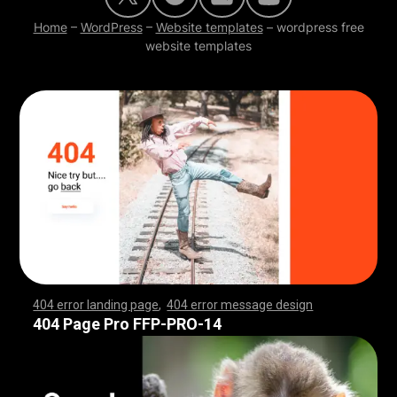
Home
–
WordPress
–
Website templates
–
wordpress free
website templates
404 error landing page
,
404 error message design
,
,
,
,
,
,
,
,
,
,
,
,
,
,
,
,
,
,
,
,
,
,
,
,
,
,
,
,
,
,
,
,
,
,
,
,
,
,
,
,
,
,
,
,
,
,
,
,
,
,
,
,
,
,
,
,
,
,
,
,
,
,
,
,
,
,
,
,
,
,
,
,
,
,
,
,
,
,
,
,
,
,
,
,
,
,
,
,
,
,
,
,
,
,
,
,
,
,
,
,
,
,
,
,
,
,
,
,
,
,
,
,
,
,
,
,
,
,
,
,
,
,
,
,
,
,
,
,
,
,
,
,
,
,
,
,
,
,
,
,
,
,
,
,
,
,
,
,
,
,
,
,
,
,
,
,
,
,
,
,
,
,
,
,
,
,
,
,
,
,
,
,
,
,
,
,
,
,
,
,
,
,
,
,
,
,
,
,
,
,
,
,
,
,
,
,
,
,
,
,
,
,
,
,
,
,
,
,
,
,
,
,
,
,
,
,
,
,
,
,
,
,
,
,
,
,
,
,
,
,
,
,
,
,
,
,
,
,
,
,
,
,
,
,
,
,
,
,
,
,
,
,
,
,
,
,
,
,
,
,
,
,
,
,
,
,
,
,
,
,
,
,
,
,
,
,
,
,
,
,
,
,
,
,
,
,
,
,
,
,
,
,
,
,
,
,
,
,
,
,
,
,
,
,
,
,
,
,
,
,
,
,
,
,
,
,
,
,
,
,
,
,
,
,
,
,
,
,
,
,
,
,
,
,
,
,
,
,
,
,
,
,
,
,
,
,
,
,
,
,
,
,
,
,
,
,
,
,
,
,
,
,
,
,
,
,
,
,
,
,
,
,
,
,
,
,
,
,
,
,
,
,
,
,
,
,
,
,
,
,
,
,
,
,
,
,
,
,
,
,
,
,
,
,
,
,
,
,
,
,
,
,
,
,
,
,
,
,
,
,
,
,
,
,
,
,
,
,
,
,
,
,
,
,
,
,
,
,
,
,
,
,
,
,
,
,
,
,
,
,
,
,
,
,
,
,
,
,
,
,
,
,
,
,
,
,
,
,
,
,
,
,
,
,
,
,
,
,
,
,
,
,
,
,
,
,
,
,
,
,
,
,
,
,
,
,
,
,
,
,
404 Page Pro FFP-PRO-14