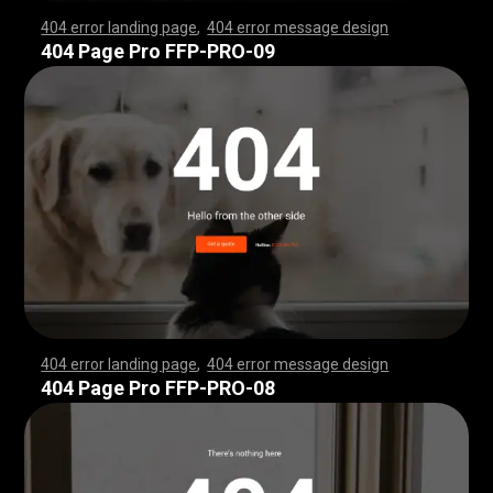
404 error landing page
,
404 error message design
,
,
,
,
,
,
,
,
,
,
,
,
,
,
,
,
,
,
,
,
,
,
,
,
,
,
,
,
,
,
,
,
,
,
,
,
,
,
,
,
,
,
,
,
,
,
,
,
,
,
,
,
,
,
,
,
,
,
,
,
,
,
,
,
,
,
,
,
,
,
,
,
,
,
,
,
,
,
,
,
,
,
,
,
,
,
,
,
,
,
,
,
,
,
,
,
,
,
,
,
,
,
,
,
,
,
,
,
,
,
,
,
,
,
,
,
,
,
,
,
,
,
,
,
,
,
,
,
,
,
,
,
,
,
,
,
,
,
,
,
,
,
,
,
,
,
,
,
,
,
,
,
,
,
,
,
,
,
,
,
,
,
,
,
,
,
,
,
,
,
,
,
,
,
,
,
,
,
,
,
,
,
,
,
,
,
,
,
,
,
,
,
,
,
,
,
,
,
,
,
,
,
,
,
,
,
,
,
,
,
,
,
,
,
,
,
,
,
,
,
,
,
,
,
,
,
,
,
,
,
,
,
,
,
,
,
,
,
,
,
,
,
,
,
,
,
,
,
,
,
,
,
,
,
,
,
,
,
,
,
,
,
,
,
,
,
,
,
,
,
,
,
,
,
,
,
,
,
,
,
,
,
,
,
,
,
,
,
,
,
,
,
,
,
,
,
,
,
,
,
,
,
,
,
,
,
,
,
,
,
,
,
,
,
,
,
,
,
,
,
,
,
,
,
,
,
,
,
,
,
,
,
,
,
,
,
,
,
,
,
,
,
,
,
,
,
,
,
,
,
,
,
,
,
,
,
,
,
,
,
,
,
,
,
,
,
,
,
,
,
,
,
,
,
,
,
,
,
,
,
,
,
,
,
,
,
,
,
,
,
,
,
,
,
,
,
,
,
,
,
,
,
,
,
,
,
,
,
,
,
,
,
,
,
,
,
,
,
,
,
,
,
,
,
,
,
,
,
,
,
,
,
,
,
,
,
,
,
,
,
,
,
,
,
,
,
,
,
,
,
,
,
,
,
,
,
,
,
,
,
,
,
,
,
,
,
,
,
,
,
,
,
,
,
,
,
,
,
,
,
,
,
,
,
,
,
,
,
,
,
,
,
,
,
,
,
,
,
,
,
404 Page Pro FFP-PRO-09
404 error landing page
,
404 error message design
,
,
,
,
,
,
,
,
,
,
,
,
,
,
,
,
,
,
,
,
,
,
,
,
,
,
,
,
,
,
,
,
,
,
,
,
,
,
,
,
,
,
,
,
,
,
,
,
,
,
,
,
,
,
,
,
,
,
,
,
,
,
,
,
,
,
,
,
,
,
,
,
,
,
,
,
,
,
,
,
,
,
,
,
,
,
,
,
,
,
,
,
,
,
,
,
,
,
,
,
,
,
,
,
,
,
,
,
,
,
,
,
,
,
,
,
,
,
,
,
,
,
,
,
,
,
,
,
,
,
,
,
,
,
,
,
,
,
,
,
,
,
,
,
,
,
,
,
,
,
,
,
,
,
,
,
,
,
,
,
,
,
,
,
,
,
,
,
,
,
,
,
,
,
,
,
,
,
,
,
,
,
,
,
,
,
,
,
,
,
,
,
,
,
,
,
,
,
,
,
,
,
,
,
,
,
,
,
,
,
,
,
,
,
,
,
,
,
,
,
,
,
,
,
,
,
,
,
,
,
,
,
,
,
,
,
,
,
,
,
,
,
,
,
,
,
,
,
,
,
,
,
,
,
,
,
,
,
,
,
,
,
,
,
,
,
,
,
,
,
,
,
,
,
,
,
,
,
,
,
,
,
,
,
,
,
,
,
,
,
,
,
,
,
,
,
,
,
,
,
,
,
,
,
,
,
,
,
,
,
,
,
,
,
,
,
,
,
,
,
,
,
,
,
,
,
,
,
,
,
,
,
,
,
,
,
,
,
,
,
,
,
,
,
,
,
,
,
,
,
,
,
,
,
,
,
,
,
,
,
,
,
,
,
,
,
,
,
,
,
,
,
,
,
,
,
,
,
,
,
,
,
,
,
,
,
,
,
,
,
,
,
,
,
,
,
,
,
,
,
,
,
,
,
,
,
,
,
,
,
,
,
,
,
,
,
,
,
,
,
,
,
,
,
,
,
,
,
,
,
,
,
,
,
,
,
,
,
,
,
,
,
,
,
,
,
,
,
,
,
,
,
,
,
,
,
,
,
,
,
,
,
,
,
,
,
,
,
,
,
,
,
,
,
,
,
,
,
,
,
,
,
,
,
,
,
,
,
,
,
,
,
,
,
,
,
,
,
,
,
404 Page Pro FFP-PRO-08