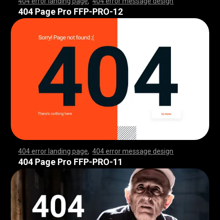
404 error landing page
,
404 error message design
,
,
,
,
,
,
,
,
,
,
,
,
,
,
,
,
,
,
,
,
,
,
,
,
,
,
,
,
,
,
,
,
,
,
,
,
,
,
,
,
,
,
,
,
,
,
,
,
,
,
,
,
,
,
,
,
,
,
,
,
,
,
,
,
,
,
,
,
,
,
,
,
,
,
,
,
,
,
,
,
,
,
,
,
,
,
,
,
,
,
,
,
,
,
,
,
,
,
,
,
,
,
,
,
,
,
,
,
,
,
,
,
,
,
,
,
,
,
,
,
,
,
,
,
,
,
,
,
,
,
,
,
,
,
,
,
,
,
,
,
,
,
,
,
,
,
,
,
,
,
,
,
,
,
,
,
,
,
,
,
,
,
,
,
,
,
,
,
,
,
,
,
,
,
,
,
,
,
,
,
,
,
,
,
,
,
,
,
,
,
,
,
,
,
,
,
,
,
,
,
,
,
,
,
,
,
,
,
,
,
,
,
,
,
,
,
,
,
,
,
,
,
,
,
,
,
,
,
,
,
,
,
,
,
,
,
,
,
,
,
,
,
,
,
,
,
,
,
,
,
,
,
,
,
,
,
,
,
,
,
,
,
,
,
,
,
,
,
,
,
,
,
,
,
,
,
,
,
,
,
,
,
,
,
,
,
,
,
,
,
,
,
,
,
,
,
,
,
,
,
,
,
,
,
,
,
,
,
,
,
,
,
,
,
,
,
,
,
,
,
,
,
,
,
,
,
,
,
,
,
,
,
,
,
,
,
,
,
,
,
,
,
,
,
,
,
,
,
,
,
,
,
,
,
,
,
,
,
,
,
,
,
,
,
,
,
,
,
,
,
,
,
,
,
,
,
,
,
,
,
,
,
,
,
,
,
,
,
,
,
,
,
,
,
,
,
,
,
,
,
,
,
,
,
,
,
,
,
,
,
,
,
,
,
,
,
,
,
,
,
,
,
,
,
,
,
,
,
,
,
,
,
,
,
,
,
,
,
,
,
,
,
,
,
,
,
,
,
,
,
,
,
,
,
,
,
,
,
,
,
,
,
,
,
,
,
,
,
,
,
,
,
,
,
,
,
,
,
,
,
,
,
,
,
,
,
,
,
,
,
,
,
,
,
,
,
,
,
,
,
404 Page Pro FFP-PRO-12
404 error landing page
,
404 error message design
,
,
,
,
,
,
,
,
,
,
,
,
,
,
,
,
,
,
,
,
,
,
,
,
,
,
,
,
,
,
,
,
,
,
,
,
,
,
,
,
,
,
,
,
,
,
,
,
,
,
,
,
,
,
,
,
,
,
,
,
,
,
,
,
,
,
,
,
,
,
,
,
,
,
,
,
,
,
,
,
,
,
,
,
,
,
,
,
,
,
,
,
,
,
,
,
,
,
,
,
,
,
,
,
,
,
,
,
,
,
,
,
,
,
,
,
,
,
,
,
,
,
,
,
,
,
,
,
,
,
,
,
,
,
,
,
,
,
,
,
,
,
,
,
,
,
,
,
,
,
,
,
,
,
,
,
,
,
,
,
,
,
,
,
,
,
,
,
,
,
,
,
,
,
,
,
,
,
,
,
,
,
,
,
,
,
,
,
,
,
,
,
,
,
,
,
,
,
,
,
,
,
,
,
,
,
,
,
,
,
,
,
,
,
,
,
,
,
,
,
,
,
,
,
,
,
,
,
,
,
,
,
,
,
,
,
,
,
,
,
,
,
,
,
,
,
,
,
,
,
,
,
,
,
,
,
,
,
,
,
,
,
,
,
,
,
,
,
,
,
,
,
,
,
,
,
,
,
,
,
,
,
,
,
,
,
,
,
,
,
,
,
,
,
,
,
,
,
,
,
,
,
,
,
,
,
,
,
,
,
,
,
,
,
,
,
,
,
,
,
,
,
,
,
,
,
,
,
,
,
,
,
,
,
,
,
,
,
,
,
,
,
,
,
,
,
,
,
,
,
,
,
,
,
,
,
,
,
,
,
,
,
,
,
,
,
,
,
,
,
,
,
,
,
,
,
,
,
,
,
,
,
,
,
,
,
,
,
,
,
,
,
,
,
,
,
,
,
,
,
,
,
,
,
,
,
,
,
,
,
,
,
,
,
,
,
,
,
,
,
,
,
,
,
,
,
,
,
,
,
,
,
,
,
,
,
,
,
,
,
,
,
,
,
,
,
,
,
,
,
,
,
,
,
,
,
,
,
,
,
,
,
,
,
,
,
,
,
,
,
,
,
,
,
,
,
,
,
,
,
,
,
,
,
,
,
,
,
,
,
,
,
,
,
,
,
,
,
,
,
404 Page Pro FFP-PRO-11