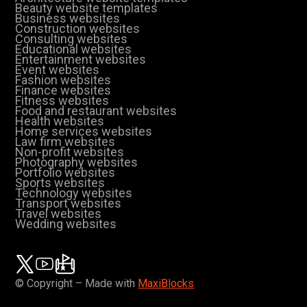
Beauty website templates
Business websites
Construction websites
Consulting websites
Educational websites
Entertainment websites
Event websites
Fashion websites
Finance websites
Fitness websites
Food and restaurant websites
Health websites
Home services websites
Law firm websites
Non-profit websites
Photography websites
Portfolio websites
Sports websites
Technology websites
Transport websites
Travel websites
Wedding websites
© Copyright – Made with
MaxiBlocks