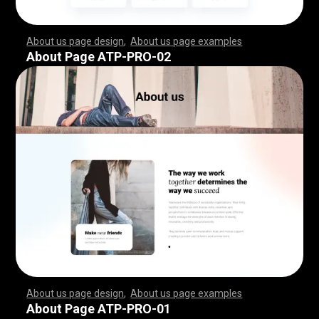
About us page design
,
About us page examples
,
,
,
,
,
,
,
,
,
,
,
,
,
,
,
,
,
,
,
,
,
,
,
,
,
,
,
,
,
,
,
,
,
,
,
,
,
,
,
,
,
,
,
,
,
,
,
,
,
,
,
,
,
,
,
,
,
,
,
,
,
,
,
,
,
,
,
,
,
,
,
,
,
,
,
,
,
,
,
,
,
,
,
,
,
,
,
,
,
,
,
,
,
,
,
,
,
,
,
,
,
,
,
,
,
,
,
,
,
,
,
,
,
,
,
,
,
,
,
,
,
,
,
,
,
,
,
,
,
,
,
,
,
,
,
,
,
,
,
,
,
,
,
,
,
,
,
,
,
,
,
,
,
,
,
,
,
,
,
,
,
,
,
,
,
,
,
,
,
,
,
,
,
,
,
,
,
,
,
,
,
,
,
,
,
,
,
,
,
,
,
,
,
,
,
,
,
,
,
,
,
,
,
,
,
,
,
,
,
,
,
,
,
,
,
,
,
,
,
,
,
,
,
,
,
,
,
,
,
,
,
,
,
,
,
,
,
,
,
,
,
,
,
,
,
,
,
,
,
,
,
,
,
,
,
,
,
,
,
,
,
,
,
,
,
,
,
,
,
,
,
,
,
,
,
,
,
,
,
,
,
,
,
,
,
,
,
,
,
,
,
,
,
,
,
,
,
,
,
,
,
,
,
,
,
,
,
,
,
,
,
,
,
,
,
,
,
,
,
,
,
,
,
,
,
,
,
,
,
,
,
,
,
,
,
,
,
,
,
,
,
,
,
,
,
,
,
,
,
,
,
,
,
,
,
,
,
,
,
,
,
,
,
,
,
,
,
,
,
,
,
,
,
,
,
,
,
,
,
,
,
,
,
,
,
,
,
,
,
,
,
,
,
,
,
,
,
,
,
,
,
,
,
,
,
,
,
,
,
,
,
,
,
,
,
,
,
,
,
,
,
,
,
,
,
,
,
,
,
,
,
,
,
,
,
,
,
,
,
,
,
,
,
,
,
,
,
,
,
,
,
,
,
,
,
,
,
,
,
,
,
,
,
,
,
,
,
,
,
,
,
,
,
,
,
,
,
,
,
,
,
,
About Page ATP-PRO-02
About us page design
,
About us page examples
,
,
,
,
,
,
,
,
,
,
,
,
,
,
,
,
,
,
,
,
,
,
,
,
,
,
,
,
,
,
,
,
,
,
,
,
,
,
,
,
,
,
,
,
,
,
,
,
,
,
,
,
,
,
,
,
,
,
,
,
,
,
,
,
,
,
,
,
,
,
,
,
,
,
,
,
,
,
,
,
,
,
,
,
,
,
,
,
,
,
,
,
,
,
,
,
,
,
,
,
,
,
,
,
,
,
,
,
,
,
,
,
,
,
,
,
,
,
,
,
,
,
,
,
,
,
,
,
,
,
,
,
,
,
,
,
,
,
,
,
,
,
,
,
,
,
,
,
,
,
,
,
,
,
,
,
,
,
,
,
,
,
,
,
,
,
,
,
,
,
,
,
,
,
,
,
,
,
,
,
,
,
,
,
,
,
,
,
,
,
,
,
,
,
,
,
,
,
,
,
,
,
,
,
,
,
,
,
,
,
,
,
,
,
,
,
,
,
,
,
,
,
,
,
,
,
,
,
,
,
,
,
,
,
,
,
,
,
,
,
,
,
,
,
,
,
,
,
,
,
,
,
,
,
,
,
,
,
,
,
,
,
,
,
,
,
,
,
,
,
,
,
,
,
,
,
,
,
,
,
,
,
,
,
,
,
,
,
,
,
,
,
,
,
,
,
,
,
,
,
,
,
,
,
,
,
,
,
,
,
,
,
,
,
,
,
,
,
,
,
,
,
,
,
,
,
,
,
,
,
,
,
,
,
,
,
,
,
,
,
,
,
,
,
,
,
,
,
,
,
,
,
,
,
,
,
,
,
,
,
,
,
,
,
,
,
,
,
,
,
,
,
,
,
,
,
,
,
,
,
,
,
,
,
,
,
,
,
,
,
,
,
,
,
,
,
,
,
,
,
,
,
,
,
,
,
,
,
,
,
,
,
,
,
,
,
,
,
,
,
,
,
,
,
,
,
,
,
,
,
,
,
,
,
,
,
,
,
,
,
,
,
,
,
,
,
,
,
,
,
,
,
,
,
,
,
,
,
,
,
,
,
,
,
,
,
,
,
,
,
,
,
,
,
,
,
,
,
,
,
,
,
About Page ATP-PRO-01