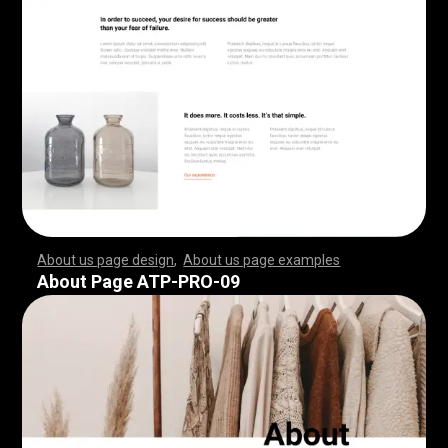
About us page design
,
About us page examples
,
,
,
,
,
,
,
,
,
,
,
,
,
,
,
,
,
,
,
,
,
,
,
,
,
,
,
,
,
,
,
,
,
,
,
,
,
,
,
,
,
,
,
,
,
,
,
,
,
,
,
,
,
,
,
,
,
,
,
,
,
,
,
,
,
,
,
,
,
,
,
,
,
,
,
,
,
,
,
,
,
,
,
,
,
,
,
,
,
,
,
,
,
,
,
,
,
,
,
,
,
,
,
,
,
,
,
,
,
,
,
,
,
,
,
,
,
,
,
,
,
,
,
,
,
,
,
,
,
,
,
,
,
,
,
,
,
,
,
,
,
,
,
,
,
,
,
,
,
,
,
,
,
,
,
,
,
,
,
,
,
,
,
,
,
,
,
,
,
,
,
,
,
,
,
,
,
,
,
,
,
,
,
,
,
,
,
,
,
,
,
,
,
,
,
,
,
,
,
,
,
,
,
,
,
,
,
,
,
,
,
,
,
,
,
,
,
,
,
,
,
,
,
,
,
,
,
,
,
,
,
,
,
,
,
,
,
,
,
,
,
,
,
,
,
,
,
,
,
,
,
,
,
,
,
,
,
,
,
,
,
,
,
,
,
,
,
,
,
,
,
,
,
,
,
,
,
,
,
,
,
,
,
,
,
,
,
,
,
,
,
,
,
,
,
,
,
,
,
,
,
,
,
,
,
,
,
,
,
,
,
,
,
,
,
,
,
,
,
,
,
,
,
,
,
,
,
,
,
,
,
,
,
,
,
,
,
,
,
,
,
,
,
,
,
,
,
,
,
,
,
,
,
,
,
,
,
,
,
,
,
,
,
,
,
,
,
,
,
,
,
,
,
,
,
,
,
,
,
,
,
,
,
,
,
,
,
,
,
,
,
,
,
,
,
,
,
,
,
,
,
,
,
,
,
,
,
,
,
,
,
,
,
,
,
,
,
,
,
,
,
,
,
,
,
,
,
,
,
,
,
,
,
,
,
,
,
,
,
,
,
,
,
,
,
,
,
,
,
,
,
,
,
,
,
,
,
,
,
,
,
,
,
,
,
,
,
,
,
,
,
,
,
,
,
,
,
,
,
,
,
,
About Page ATP-PRO-09