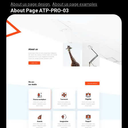
About us page design
,
About us page examples
,
,
,
,
,
,
,
,
,
,
,
,
,
,
,
,
,
,
,
,
,
,
,
,
,
,
,
,
,
,
,
,
,
,
,
,
,
,
,
,
,
,
,
,
,
,
,
,
,
,
,
,
,
,
,
,
,
,
,
,
,
,
,
,
,
,
,
,
,
,
,
,
,
,
,
,
,
,
,
,
,
,
,
,
,
,
,
,
,
,
,
,
,
,
,
,
,
,
,
,
,
,
,
,
,
,
,
,
,
,
,
,
,
,
,
,
,
,
,
,
,
,
,
,
,
,
,
,
,
,
,
,
,
,
,
,
,
,
,
,
,
,
,
,
,
,
,
,
,
,
,
,
,
,
,
,
,
,
,
,
,
,
,
,
,
,
,
,
,
,
,
,
,
,
,
,
,
,
,
,
,
,
,
,
,
,
,
,
,
,
,
,
,
,
,
,
,
,
,
,
,
,
,
,
,
,
,
,
,
,
,
,
,
,
,
,
,
,
,
,
,
,
,
,
,
,
,
,
,
,
,
,
,
,
,
,
,
,
,
,
,
,
,
,
,
,
,
,
,
,
,
,
,
,
,
,
,
,
,
,
,
,
,
,
,
,
,
,
,
,
,
,
,
,
,
,
,
,
,
,
,
,
,
,
,
,
,
,
,
,
,
,
,
,
,
,
,
,
,
,
,
,
,
,
,
,
,
,
,
,
,
,
,
,
,
,
,
,
,
,
,
,
,
,
,
,
,
,
,
,
,
,
,
,
,
,
,
,
,
,
,
,
,
,
,
,
,
,
,
,
,
,
,
,
,
,
,
,
,
,
,
,
,
,
,
,
,
,
,
,
,
,
,
,
,
,
,
,
,
,
,
,
,
,
,
,
,
,
,
,
,
,
,
,
,
,
,
,
,
,
,
,
,
,
,
,
,
,
,
,
,
,
,
,
,
,
,
,
,
,
,
,
,
,
,
,
,
,
,
,
,
,
,
,
,
,
,
,
,
,
,
,
,
,
,
,
,
,
,
,
,
,
,
,
,
,
,
,
,
,
,
,
,
,
,
,
,
,
,
,
,
,
,
,
,
,
,
,
,
,
,
,
About Page ATP-PRO-03