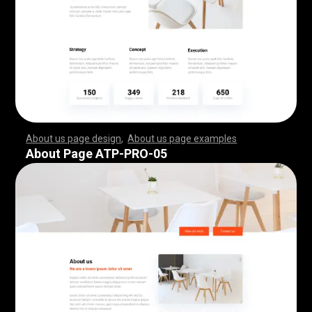
About us page design
,
About us page examples
,
,
,
,
,
,
,
,
,
,
,
,
,
,
,
,
,
,
,
,
,
,
,
,
,
,
,
,
,
,
,
,
,
,
,
,
,
,
,
,
,
,
,
,
,
,
,
,
,
,
,
,
,
,
,
,
,
,
,
,
,
,
,
,
,
,
,
,
,
,
,
,
,
,
,
,
,
,
,
,
,
,
,
,
,
,
,
,
,
,
,
,
,
,
,
,
,
,
,
,
,
,
,
,
,
,
,
,
,
,
,
,
,
,
,
,
,
,
,
,
,
,
,
,
,
,
,
,
,
,
,
,
,
,
,
,
,
,
,
,
,
,
,
,
,
,
,
,
,
,
,
,
,
,
,
,
,
,
,
,
,
,
,
,
,
,
,
,
,
,
,
,
,
,
,
,
,
,
,
,
,
,
,
,
,
,
,
,
,
,
,
,
,
,
,
,
,
,
,
,
,
,
,
,
,
,
,
,
,
,
,
,
,
,
,
,
,
,
,
,
,
,
,
,
,
,
,
,
,
,
,
,
,
,
,
,
,
,
,
,
,
,
,
,
,
,
,
,
,
,
,
,
,
,
,
,
,
,
,
,
,
,
,
,
,
,
,
,
,
,
,
,
,
,
,
,
,
,
,
,
,
,
,
,
,
,
,
,
,
,
,
,
,
,
,
,
,
,
,
,
,
,
,
,
,
,
,
,
,
,
,
,
,
,
,
,
,
,
,
,
,
,
,
,
,
,
,
,
,
,
,
,
,
,
,
,
,
,
,
,
,
,
,
,
,
,
,
,
,
,
,
,
,
,
,
,
,
,
,
,
,
,
,
,
,
,
,
,
,
,
,
,
,
,
,
,
,
,
,
,
,
,
,
,
,
,
,
,
,
,
,
,
,
,
,
,
,
,
,
,
,
,
,
,
,
,
,
,
,
,
,
,
,
,
,
,
,
,
,
,
,
,
,
,
,
,
,
,
,
,
,
,
,
,
,
,
,
,
,
,
,
,
,
,
,
,
,
,
,
,
,
,
,
,
,
,
,
,
,
,
,
,
,
,
,
,
,
,
,
,
,
,
,
,
,
,
,
,
,
,
,
,
About Page ATP-PRO-05