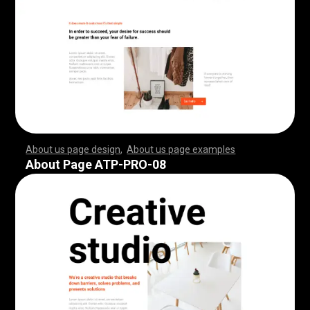
About us page design
,
About us page examples
,
,
,
,
,
,
,
,
,
,
,
,
,
,
,
,
,
,
,
,
,
,
,
,
,
,
,
,
,
,
,
,
,
,
,
,
,
,
,
,
,
,
,
,
,
,
,
,
,
,
,
,
,
,
,
,
,
,
,
,
,
,
,
,
,
,
,
,
,
,
,
,
,
,
,
,
,
,
,
,
,
,
,
,
,
,
,
,
,
,
,
,
,
,
,
,
,
,
,
,
,
,
,
,
,
,
,
,
,
,
,
,
,
,
,
,
,
,
,
,
,
,
,
,
,
,
,
,
,
,
,
,
,
,
,
,
,
,
,
,
,
,
,
,
,
,
,
,
,
,
,
,
,
,
,
,
,
,
,
,
,
,
,
,
,
,
,
,
,
,
,
,
,
,
,
,
,
,
,
,
,
,
,
,
,
,
,
,
,
,
,
,
,
,
,
,
,
,
,
,
,
,
,
,
,
,
,
,
,
,
,
,
,
,
,
,
,
,
,
,
,
,
,
,
,
,
,
,
,
,
,
,
,
,
,
,
,
,
,
,
,
,
,
,
,
,
,
,
,
,
,
,
,
,
,
,
,
,
,
,
,
,
,
,
,
,
,
,
,
,
,
,
,
,
,
,
,
,
,
,
,
,
,
,
,
,
,
,
,
,
,
,
,
,
,
,
,
,
,
,
,
,
,
,
,
,
,
,
,
,
,
,
,
,
,
,
,
,
,
,
,
,
,
,
,
,
,
,
,
,
,
,
,
,
,
,
,
,
,
,
,
,
,
,
,
,
,
,
,
,
,
,
,
,
,
,
,
,
,
,
,
,
,
,
,
,
,
,
,
,
,
,
,
,
,
,
,
,
,
,
,
,
,
,
,
,
,
,
,
,
,
,
,
,
,
,
,
,
,
,
,
,
,
,
,
,
,
,
,
,
,
,
,
,
,
,
,
,
,
,
,
,
,
,
,
,
,
,
,
,
,
,
,
,
,
,
,
,
,
,
,
,
,
,
,
,
,
,
,
,
,
,
,
,
,
,
,
,
,
,
,
,
,
,
,
,
,
,
,
,
,
,
,
,
,
,
,
,
,
,
,
,
About Page ATP-PRO-08