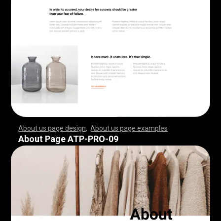
About us page design
,
About us page examples
,
,
,
,
,
,
,
,
,
,
,
,
,
,
,
,
,
,
,
,
,
,
,
,
,
,
,
,
,
,
,
,
,
,
,
,
,
,
,
,
,
,
,
,
,
,
,
,
,
,
,
,
,
,
,
,
,
,
,
,
,
,
,
,
,
,
,
,
,
,
,
,
,
,
,
,
,
,
,
,
,
,
,
,
,
,
,
,
,
,
,
,
,
,
,
,
,
,
,
,
,
,
,
,
,
,
,
,
,
,
,
,
,
,
,
,
,
,
,
,
,
,
,
,
,
,
,
,
,
,
,
,
,
,
,
,
,
,
,
,
,
,
,
,
,
,
,
,
,
,
,
,
,
,
,
,
,
,
,
,
,
,
,
,
,
,
,
,
,
,
,
,
,
,
,
,
,
,
,
,
,
,
,
,
,
,
,
,
,
,
,
,
,
,
,
,
,
,
,
,
,
,
,
,
,
,
,
,
,
,
,
,
,
,
,
,
,
,
,
,
,
,
,
,
,
,
,
,
,
,
,
,
,
,
,
,
,
,
,
,
,
,
,
,
,
,
,
,
,
,
,
,
,
,
,
,
,
,
,
,
,
,
,
,
,
,
,
,
,
,
,
,
,
,
,
,
,
,
,
,
,
,
,
,
,
,
,
,
,
,
,
,
,
,
,
,
,
,
,
,
,
,
,
,
,
,
,
,
,
,
,
,
,
,
,
,
,
,
,
,
,
,
,
,
,
,
,
,
,
,
,
,
,
,
,
,
,
,
,
,
,
,
,
,
,
,
,
,
,
,
,
,
,
,
,
,
,
,
,
,
,
,
,
,
,
,
,
,
,
,
,
,
,
,
,
,
,
,
,
,
,
,
,
,
,
,
,
,
,
,
,
,
,
,
,
,
,
,
,
,
,
,
,
,
,
,
,
,
,
,
,
,
,
,
,
,
,
,
,
,
,
,
,
,
,
,
,
,
,
,
,
,
,
,
,
,
,
,
,
,
,
,
,
,
,
,
,
,
,
,
,
,
,
,
,
,
,
,
,
,
,
,
,
,
,
,
,
,
,
,
,
,
,
,
,
,
,
,
,
,
,
,
About Page ATP-PRO-09