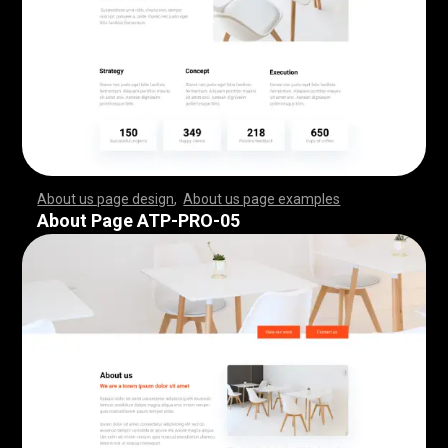
About us page design
,
About us page examples
,
,
,
,
,
,
,
,
,
,
,
,
,
,
,
,
,
,
,
,
,
,
,
,
,
,
,
,
,
,
,
,
,
,
,
,
,
,
,
,
,
,
,
,
,
,
,
,
,
,
,
,
,
,
,
,
,
,
,
,
,
,
,
,
,
,
,
,
,
,
,
,
,
,
,
,
,
,
,
,
,
,
,
,
,
,
,
,
,
,
,
,
,
,
,
,
,
,
,
,
,
,
,
,
,
,
,
,
,
,
,
,
,
,
,
,
,
,
,
,
,
,
,
,
,
,
,
,
,
,
,
,
,
,
,
,
,
,
,
,
,
,
,
,
,
,
,
,
,
,
,
,
,
,
,
,
,
,
,
,
,
,
,
,
,
,
,
,
,
,
,
,
,
,
,
,
,
,
,
,
,
,
,
,
,
,
,
,
,
,
,
,
,
,
,
,
,
,
,
,
,
,
,
,
,
,
,
,
,
,
,
,
,
,
,
,
,
,
,
,
,
,
,
,
,
,
,
,
,
,
,
,
,
,
,
,
,
,
,
,
,
,
,
,
,
,
,
,
,
,
,
,
,
,
,
,
,
,
,
,
,
,
,
,
,
,
,
,
,
,
,
,
,
,
,
,
,
,
,
,
,
,
,
,
,
,
,
,
,
,
,
,
,
,
,
,
,
,
,
,
,
,
,
,
,
,
,
,
,
,
,
,
,
,
,
,
,
,
,
,
,
,
,
,
,
,
,
,
,
,
,
,
,
,
,
,
,
,
,
,
,
,
,
,
,
,
,
,
,
,
,
,
,
,
,
,
,
,
,
,
,
,
,
,
,
,
,
,
,
,
,
,
,
,
,
,
,
,
,
,
,
,
,
,
,
,
,
,
,
,
,
,
,
,
,
,
,
,
,
,
,
,
,
,
,
,
,
,
,
,
,
,
,
,
,
,
,
,
,
,
,
,
,
,
,
,
,
,
,
,
,
,
,
,
,
,
,
,
,
,
,
,
,
,
,
,
,
,
,
,
,
,
,
,
,
,
,
,
,
,
,
,
,
,
,
,
,
,
,
,
,
,
,
,
,
,
,
,
,
,
,
,
About Page ATP-PRO-05