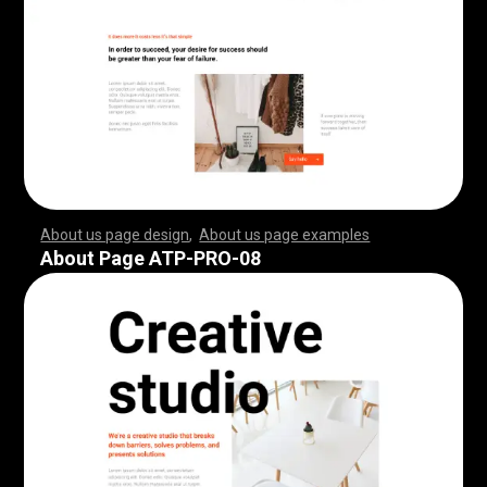
About us page design
,
About us page examples
,
,
,
,
,
,
,
,
,
,
,
,
,
,
,
,
,
,
,
,
,
,
,
,
,
,
,
,
,
,
,
,
,
,
,
,
,
,
,
,
,
,
,
,
,
,
,
,
,
,
,
,
,
,
,
,
,
,
,
,
,
,
,
,
,
,
,
,
,
,
,
,
,
,
,
,
,
,
,
,
,
,
,
,
,
,
,
,
,
,
,
,
,
,
,
,
,
,
,
,
,
,
,
,
,
,
,
,
,
,
,
,
,
,
,
,
,
,
,
,
,
,
,
,
,
,
,
,
,
,
,
,
,
,
,
,
,
,
,
,
,
,
,
,
,
,
,
,
,
,
,
,
,
,
,
,
,
,
,
,
,
,
,
,
,
,
,
,
,
,
,
,
,
,
,
,
,
,
,
,
,
,
,
,
,
,
,
,
,
,
,
,
,
,
,
,
,
,
,
,
,
,
,
,
,
,
,
,
,
,
,
,
,
,
,
,
,
,
,
,
,
,
,
,
,
,
,
,
,
,
,
,
,
,
,
,
,
,
,
,
,
,
,
,
,
,
,
,
,
,
,
,
,
,
,
,
,
,
,
,
,
,
,
,
,
,
,
,
,
,
,
,
,
,
,
,
,
,
,
,
,
,
,
,
,
,
,
,
,
,
,
,
,
,
,
,
,
,
,
,
,
,
,
,
,
,
,
,
,
,
,
,
,
,
,
,
,
,
,
,
,
,
,
,
,
,
,
,
,
,
,
,
,
,
,
,
,
,
,
,
,
,
,
,
,
,
,
,
,
,
,
,
,
,
,
,
,
,
,
,
,
,
,
,
,
,
,
,
,
,
,
,
,
,
,
,
,
,
,
,
,
,
,
,
,
,
,
,
,
,
,
,
,
,
,
,
,
,
,
,
,
,
,
,
,
,
,
,
,
,
,
,
,
,
,
,
,
,
,
,
,
,
,
,
,
,
,
,
,
,
,
,
,
,
,
,
,
,
,
,
,
,
,
,
,
,
,
,
,
,
,
,
,
,
,
,
,
,
,
,
,
,
,
,
,
,
,
,
,
,
,
,
,
,
,
,
,
,
,
,
,
,
About Page ATP-PRO-08