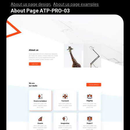
About us page design
,
About us page examples
,
,
,
,
,
,
,
,
,
,
,
,
,
,
,
,
,
,
,
,
,
,
,
,
,
,
,
,
,
,
,
,
,
,
,
,
,
,
,
,
,
,
,
,
,
,
,
,
,
,
,
,
,
,
,
,
,
,
,
,
,
,
,
,
,
,
,
,
,
,
,
,
,
,
,
,
,
,
,
,
,
,
,
,
,
,
,
,
,
,
,
,
,
,
,
,
,
,
,
,
,
,
,
,
,
,
,
,
,
,
,
,
,
,
,
,
,
,
,
,
,
,
,
,
,
,
,
,
,
,
,
,
,
,
,
,
,
,
,
,
,
,
,
,
,
,
,
,
,
,
,
,
,
,
,
,
,
,
,
,
,
,
,
,
,
,
,
,
,
,
,
,
,
,
,
,
,
,
,
,
,
,
,
,
,
,
,
,
,
,
,
,
,
,
,
,
,
,
,
,
,
,
,
,
,
,
,
,
,
,
,
,
,
,
,
,
,
,
,
,
,
,
,
,
,
,
,
,
,
,
,
,
,
,
,
,
,
,
,
,
,
,
,
,
,
,
,
,
,
,
,
,
,
,
,
,
,
,
,
,
,
,
,
,
,
,
,
,
,
,
,
,
,
,
,
,
,
,
,
,
,
,
,
,
,
,
,
,
,
,
,
,
,
,
,
,
,
,
,
,
,
,
,
,
,
,
,
,
,
,
,
,
,
,
,
,
,
,
,
,
,
,
,
,
,
,
,
,
,
,
,
,
,
,
,
,
,
,
,
,
,
,
,
,
,
,
,
,
,
,
,
,
,
,
,
,
,
,
,
,
,
,
,
,
,
,
,
,
,
,
,
,
,
,
,
,
,
,
,
,
,
,
,
,
,
,
,
,
,
,
,
,
,
,
,
,
,
,
,
,
,
,
,
,
,
,
,
,
,
,
,
,
,
,
,
,
,
,
,
,
,
,
,
,
,
,
,
,
,
,
,
,
,
,
,
,
,
,
,
,
,
,
,
,
,
,
,
,
,
,
,
,
,
,
,
,
,
,
,
,
,
,
,
,
,
,
,
,
,
,
,
,
,
,
,
,
,
,
,
,
,
,
About Page ATP-PRO-03