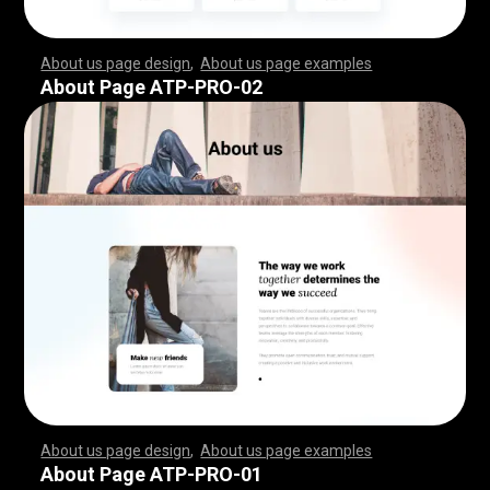
About us page design
,
About us page examples
,
,
,
,
,
,
,
,
,
,
,
,
,
,
,
,
,
,
,
,
,
,
,
,
,
,
,
,
,
,
,
,
,
,
,
,
,
,
,
,
,
,
,
,
,
,
,
,
,
,
,
,
,
,
,
,
,
,
,
,
,
,
,
,
,
,
,
,
,
,
,
,
,
,
,
,
,
,
,
,
,
,
,
,
,
,
,
,
,
,
,
,
,
,
,
,
,
,
,
,
,
,
,
,
,
,
,
,
,
,
,
,
,
,
,
,
,
,
,
,
,
,
,
,
,
,
,
,
,
,
,
,
,
,
,
,
,
,
,
,
,
,
,
,
,
,
,
,
,
,
,
,
,
,
,
,
,
,
,
,
,
,
,
,
,
,
,
,
,
,
,
,
,
,
,
,
,
,
,
,
,
,
,
,
,
,
,
,
,
,
,
,
,
,
,
,
,
,
,
,
,
,
,
,
,
,
,
,
,
,
,
,
,
,
,
,
,
,
,
,
,
,
,
,
,
,
,
,
,
,
,
,
,
,
,
,
,
,
,
,
,
,
,
,
,
,
,
,
,
,
,
,
,
,
,
,
,
,
,
,
,
,
,
,
,
,
,
,
,
,
,
,
,
,
,
,
,
,
,
,
,
,
,
,
,
,
,
,
,
,
,
,
,
,
,
,
,
,
,
,
,
,
,
,
,
,
,
,
,
,
,
,
,
,
,
,
,
,
,
,
,
,
,
,
,
,
,
,
,
,
,
,
,
,
,
,
,
,
,
,
,
,
,
,
,
,
,
,
,
,
,
,
,
,
,
,
,
,
,
,
,
,
,
,
,
,
,
,
,
,
,
,
,
,
,
,
,
,
,
,
,
,
,
,
,
,
,
,
,
,
,
,
,
,
,
,
,
,
,
,
,
,
,
,
,
,
,
,
,
,
,
,
,
,
,
,
,
,
,
,
,
,
,
,
,
,
,
,
,
,
,
,
,
,
,
,
,
,
,
,
,
,
,
,
,
,
,
,
,
,
,
,
,
,
,
,
,
,
,
,
,
,
,
,
,
,
,
,
,
,
,
,
,
,
,
,
,
,
,
,
,
,
About Page ATP-PRO-02
About us page design
,
About us page examples
,
,
,
,
,
,
,
,
,
,
,
,
,
,
,
,
,
,
,
,
,
,
,
,
,
,
,
,
,
,
,
,
,
,
,
,
,
,
,
,
,
,
,
,
,
,
,
,
,
,
,
,
,
,
,
,
,
,
,
,
,
,
,
,
,
,
,
,
,
,
,
,
,
,
,
,
,
,
,
,
,
,
,
,
,
,
,
,
,
,
,
,
,
,
,
,
,
,
,
,
,
,
,
,
,
,
,
,
,
,
,
,
,
,
,
,
,
,
,
,
,
,
,
,
,
,
,
,
,
,
,
,
,
,
,
,
,
,
,
,
,
,
,
,
,
,
,
,
,
,
,
,
,
,
,
,
,
,
,
,
,
,
,
,
,
,
,
,
,
,
,
,
,
,
,
,
,
,
,
,
,
,
,
,
,
,
,
,
,
,
,
,
,
,
,
,
,
,
,
,
,
,
,
,
,
,
,
,
,
,
,
,
,
,
,
,
,
,
,
,
,
,
,
,
,
,
,
,
,
,
,
,
,
,
,
,
,
,
,
,
,
,
,
,
,
,
,
,
,
,
,
,
,
,
,
,
,
,
,
,
,
,
,
,
,
,
,
,
,
,
,
,
,
,
,
,
,
,
,
,
,
,
,
,
,
,
,
,
,
,
,
,
,
,
,
,
,
,
,
,
,
,
,
,
,
,
,
,
,
,
,
,
,
,
,
,
,
,
,
,
,
,
,
,
,
,
,
,
,
,
,
,
,
,
,
,
,
,
,
,
,
,
,
,
,
,
,
,
,
,
,
,
,
,
,
,
,
,
,
,
,
,
,
,
,
,
,
,
,
,
,
,
,
,
,
,
,
,
,
,
,
,
,
,
,
,
,
,
,
,
,
,
,
,
,
,
,
,
,
,
,
,
,
,
,
,
,
,
,
,
,
,
,
,
,
,
,
,
,
,
,
,
,
,
,
,
,
,
,
,
,
,
,
,
,
,
,
,
,
,
,
,
,
,
,
,
,
,
,
,
,
,
,
,
,
,
,
,
,
,
,
,
,
,
,
,
,
,
,
,
,
,
,
,
,
,
,
,
,
,
,
,
About Page ATP-PRO-01