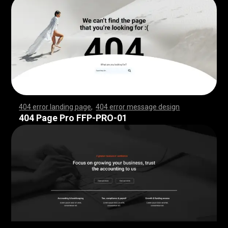
404 error landing page
,
404 error message design
,
,
,
,
,
,
,
,
,
,
,
,
,
,
,
,
,
,
,
,
,
,
,
,
,
,
,
,
,
,
,
,
,
,
,
,
,
,
,
,
,
,
,
,
,
,
,
,
,
,
,
,
,
,
,
,
,
,
,
,
,
,
,
,
,
,
,
,
,
,
,
,
,
,
,
,
,
,
,
,
,
,
,
,
,
,
,
,
,
,
,
,
,
,
,
,
,
,
,
,
,
,
,
,
,
,
,
,
,
,
,
,
,
,
,
,
,
,
,
,
,
,
,
,
,
,
,
,
,
,
,
,
,
,
,
,
,
,
,
,
,
,
,
,
,
,
,
,
,
,
,
,
,
,
,
,
,
,
,
,
,
,
,
,
,
,
,
,
,
,
,
,
,
,
,
,
,
,
,
,
,
,
,
,
,
,
,
,
,
,
,
,
,
,
,
,
,
,
,
,
,
,
,
,
,
,
,
,
,
,
,
,
,
,
,
,
,
,
,
,
,
,
,
,
,
,
,
,
,
,
,
,
,
,
,
,
,
,
,
,
,
,
,
,
,
,
,
,
,
,
,
,
,
,
,
,
,
,
,
,
,
,
,
,
,
,
,
,
,
,
,
,
,
,
,
,
,
,
,
,
,
,
,
,
,
,
,
,
,
,
,
,
,
,
,
,
,
,
,
,
,
,
,
,
,
,
,
,
,
,
,
,
,
,
,
,
,
,
,
,
,
,
,
,
,
,
,
,
,
,
,
,
,
,
,
,
,
,
,
,
,
,
,
,
,
,
,
,
,
,
,
,
,
,
,
,
,
,
,
,
,
,
,
,
,
,
,
,
,
,
,
,
,
,
,
,
,
,
,
,
,
,
,
,
,
,
,
,
,
,
,
,
,
,
,
,
,
,
,
,
,
,
,
,
,
,
,
,
,
,
,
,
,
,
,
,
,
,
,
,
,
,
,
,
,
,
,
,
,
,
,
,
,
,
,
,
,
,
,
,
,
,
,
,
,
,
,
,
,
,
,
,
,
,
,
,
,
,
,
,
,
,
,
,
,
,
,
,
,
,
,
,
,
,
,
,
,
,
,
,
,
,
,
,
,
,
,
,
,
,
,
,
,
,
,
,
,
,
,
,
404 Page Pro FFP-PRO-01