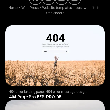
Home
–
WordPress
–
Website templates
–
best website for
freelancers
404 error landing page
,
404 error message design
,
,
,
,
,
,
,
,
,
,
,
,
,
,
,
,
,
,
,
,
,
,
,
,
,
,
,
,
,
,
,
,
,
,
,
,
,
,
,
,
,
,
,
,
,
,
,
,
,
,
,
,
,
,
,
,
,
,
,
,
,
,
,
,
,
,
,
,
,
,
,
,
,
,
,
,
,
,
,
,
,
,
,
,
,
,
,
,
,
,
,
,
,
,
,
,
,
,
,
,
,
,
,
,
,
,
,
,
,
,
,
,
,
,
,
,
,
,
,
,
,
,
,
,
,
,
,
,
,
,
,
,
,
,
,
,
,
,
,
,
,
,
,
,
,
,
,
,
,
,
,
,
,
,
,
,
,
,
,
,
,
,
,
,
,
,
,
,
,
,
,
,
,
,
,
,
,
,
,
,
,
,
,
,
,
,
,
,
,
,
,
,
,
,
,
,
,
,
,
,
,
,
,
,
,
,
,
,
,
,
,
,
,
,
,
,
,
,
,
,
,
,
,
,
,
,
,
,
,
,
,
,
,
,
,
,
,
,
,
,
,
,
,
,
,
,
,
,
,
,
,
,
,
,
,
,
,
,
,
,
,
,
,
,
,
,
,
,
,
,
,
,
,
,
,
,
,
,
,
,
,
,
,
,
,
,
,
,
,
,
,
,
,
,
,
,
,
,
,
,
,
,
,
,
,
,
,
,
,
,
,
,
,
,
,
,
,
,
,
,
,
,
,
,
,
,
,
,
,
,
,
,
,
,
,
,
,
,
,
,
,
,
,
,
,
,
,
,
,
,
,
,
,
,
,
,
,
,
,
,
,
,
,
,
,
,
,
,
,
,
,
,
,
,
,
,
,
,
,
,
,
,
,
,
,
,
,
,
,
,
,
,
,
,
,
,
,
,
,
,
,
,
,
,
,
,
,
,
,
,
,
,
,
,
,
,
,
,
,
,
,
,
,
,
,
,
,
,
,
,
,
,
,
,
,
,
,
,
,
,
,
,
,
,
,
,
,
,
,
,
,
,
,
,
,
,
,
,
,
,
,
,
,
,
,
,
,
,
,
,
,
,
,
,
,
,
,
,
,
,
,
,
,
,
,
,
,
,
,
,
,
,
,
,
,
,
,
,
,
,
404 Page Pro FFP-PRO-05