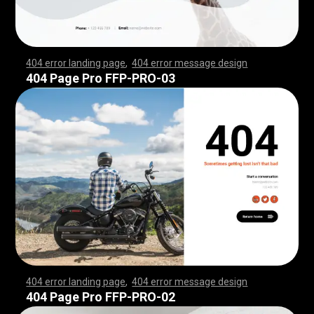
404 error landing page
,
404 error message design
,
,
,
,
,
,
,
,
,
,
,
,
,
,
,
,
,
,
,
,
,
,
,
,
,
,
,
,
,
,
,
,
,
,
,
,
,
,
,
,
,
,
,
,
,
,
,
,
,
,
,
,
,
,
,
,
,
,
,
,
,
,
,
,
,
,
,
,
,
,
,
,
,
,
,
,
,
,
,
,
,
,
,
,
,
,
,
,
,
,
,
,
,
,
,
,
,
,
,
,
,
,
,
,
,
,
,
,
,
,
,
,
,
,
,
,
,
,
,
,
,
,
,
,
,
,
,
,
,
,
,
,
,
,
,
,
,
,
,
,
,
,
,
,
,
,
,
,
,
,
,
,
,
,
,
,
,
,
,
,
,
,
,
,
,
,
,
,
,
,
,
,
,
,
,
,
,
,
,
,
,
,
,
,
,
,
,
,
,
,
,
,
,
,
,
,
,
,
,
,
,
,
,
,
,
,
,
,
,
,
,
,
,
,
,
,
,
,
,
,
,
,
,
,
,
,
,
,
,
,
,
,
,
,
,
,
,
,
,
,
,
,
,
,
,
,
,
,
,
,
,
,
,
,
,
,
,
,
,
,
,
,
,
,
,
,
,
,
,
,
,
,
,
,
,
,
,
,
,
,
,
,
,
,
,
,
,
,
,
,
,
,
,
,
,
,
,
,
,
,
,
,
,
,
,
,
,
,
,
,
,
,
,
,
,
,
,
,
,
,
,
,
,
,
,
,
,
,
,
,
,
,
,
,
,
,
,
,
,
,
,
,
,
,
,
,
,
,
,
,
,
,
,
,
,
,
,
,
,
,
,
,
,
,
,
,
,
,
,
,
,
,
,
,
,
,
,
,
,
,
,
,
,
,
,
,
,
,
,
,
,
,
,
,
,
,
,
,
,
,
,
,
,
,
,
,
,
,
,
,
,
,
,
,
,
,
,
,
,
,
,
,
,
,
,
,
,
,
,
,
,
,
,
,
,
,
,
,
,
,
,
,
,
,
,
,
,
,
,
,
,
,
,
,
,
,
,
,
,
,
,
,
,
,
,
,
,
,
,
,
,
,
,
,
,
,
,
,
,
,
,
,
,
,
,
,
,
,
,
,
,
,
,
,
,
,
,
,
,
,
404 Page Pro FFP-PRO-03
404 error landing page
,
404 error message design
,
,
,
,
,
,
,
,
,
,
,
,
,
,
,
,
,
,
,
,
,
,
,
,
,
,
,
,
,
,
,
,
,
,
,
,
,
,
,
,
,
,
,
,
,
,
,
,
,
,
,
,
,
,
,
,
,
,
,
,
,
,
,
,
,
,
,
,
,
,
,
,
,
,
,
,
,
,
,
,
,
,
,
,
,
,
,
,
,
,
,
,
,
,
,
,
,
,
,
,
,
,
,
,
,
,
,
,
,
,
,
,
,
,
,
,
,
,
,
,
,
,
,
,
,
,
,
,
,
,
,
,
,
,
,
,
,
,
,
,
,
,
,
,
,
,
,
,
,
,
,
,
,
,
,
,
,
,
,
,
,
,
,
,
,
,
,
,
,
,
,
,
,
,
,
,
,
,
,
,
,
,
,
,
,
,
,
,
,
,
,
,
,
,
,
,
,
,
,
,
,
,
,
,
,
,
,
,
,
,
,
,
,
,
,
,
,
,
,
,
,
,
,
,
,
,
,
,
,
,
,
,
,
,
,
,
,
,
,
,
,
,
,
,
,
,
,
,
,
,
,
,
,
,
,
,
,
,
,
,
,
,
,
,
,
,
,
,
,
,
,
,
,
,
,
,
,
,
,
,
,
,
,
,
,
,
,
,
,
,
,
,
,
,
,
,
,
,
,
,
,
,
,
,
,
,
,
,
,
,
,
,
,
,
,
,
,
,
,
,
,
,
,
,
,
,
,
,
,
,
,
,
,
,
,
,
,
,
,
,
,
,
,
,
,
,
,
,
,
,
,
,
,
,
,
,
,
,
,
,
,
,
,
,
,
,
,
,
,
,
,
,
,
,
,
,
,
,
,
,
,
,
,
,
,
,
,
,
,
,
,
,
,
,
,
,
,
,
,
,
,
,
,
,
,
,
,
,
,
,
,
,
,
,
,
,
,
,
,
,
,
,
,
,
,
,
,
,
,
,
,
,
,
,
,
,
,
,
,
,
,
,
,
,
,
,
,
,
,
,
,
,
,
,
,
,
,
,
,
,
,
,
,
,
,
,
,
,
,
,
,
,
,
,
,
,
,
,
,
,
,
,
,
,
,
,
,
,
,
,
,
,
,
,
,
,
,
,
,
,
404 Page Pro FFP-PRO-02