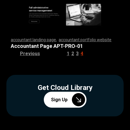
accountant landing page
,
accountant portfolio website
,
,
,
,
,
,
,
,
,
,
,
,
,
,
,
,
,
,
,
,
,
,
,
,
,
,
,
,
,
,
,
,
,
,
,
,
,
,
,
,
,
,
,
,
,
,
,
,
,
,
,
,
,
,
,
,
,
,
,
,
,
,
,
,
,
,
,
,
,
,
,
,
,
,
,
,
,
,
,
,
,
,
,
,
,
,
,
,
,
,
,
,
,
,
,
,
,
,
,
,
,
,
,
,
,
,
,
,
,
,
,
,
,
,
,
,
,
,
,
,
,
,
,
,
,
,
,
,
,
,
,
,
,
,
,
,
,
,
,
,
,
,
,
,
,
,
,
,
,
,
,
,
,
,
,
,
,
,
,
,
,
,
,
,
,
,
,
,
,
,
,
,
,
,
,
,
,
,
,
,
,
,
,
,
,
,
,
,
,
,
,
,
,
,
,
,
,
,
,
,
,
,
,
,
,
,
,
,
,
,
,
,
,
,
,
,
,
,
,
,
,
,
,
,
,
,
,
,
,
,
,
,
,
,
,
,
,
,
,
,
,
,
,
,
,
,
,
,
,
,
,
,
,
,
,
,
,
,
,
,
,
,
,
,
,
,
,
,
,
,
,
,
,
,
,
,
,
,
,
,
,
,
,
,
,
,
,
,
,
,
,
,
,
,
,
,
,
,
,
,
,
,
,
,
,
,
,
,
,
,
,
,
,
,
,
,
,
,
,
,
,
,
,
,
,
,
,
,
,
,
,
,
,
,
,
,
,
,
,
,
,
,
,
,
,
,
,
,
,
,
,
,
,
,
,
,
,
,
,
,
,
,
,
,
,
,
,
,
,
,
,
,
,
,
,
,
,
,
,
,
,
,
,
,
,
,
,
,
,
,
,
,
,
,
,
,
,
,
,
,
,
,
,
,
,
,
,
,
,
,
,
,
,
,
,
,
,
,
,
,
,
,
,
,
,
,
,
,
,
,
,
,
,
,
,
,
,
,
,
,
,
,
,
,
,
,
,
,
,
,
,
,
,
,
,
,
,
,
,
,
,
,
,
,
,
,
,
,
,
,
,
,
,
,
,
,
,
,
,
,
,
,
,
,
,
,
,
,
,
,
,
,
,
Accountant Page APT-PRO-01
Previous
1
2
3
4
Get Cloud Library
Sign Up